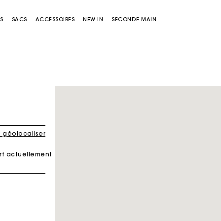
S
SACS
ACCESSOIRES
NEW IN
SECONDE MAIN
 géolocaliser
rt actuellement
Sacs Miss M
Sacs Miss M Pouch