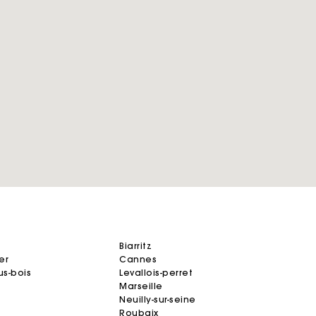
biarritz
er
cannes
us-bois
levallois-perret
marseille
neuilly-sur-seine
roubaix