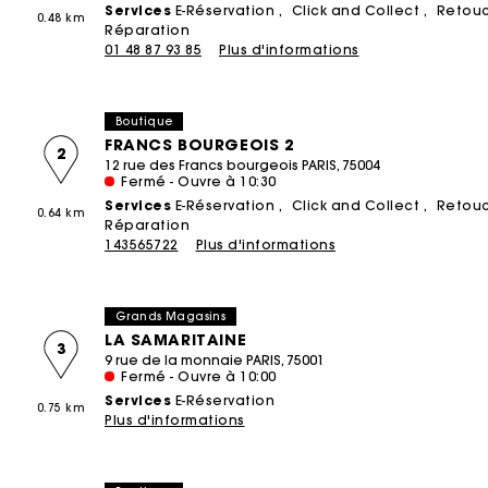
Services
E-Réservation
Click and Collect
Retou
0.48 km
Robes d'été
Ceintures
Réparation
ACCESSOIRES
Manteaux
Combinaisons
01 48 87 93 85
Plus d'informations
Sacs
Robes imprimées
Bijoux
T-Shirts
Sacs
Chaussures
Robes en tweed
Petite maroquinerie
DÉCOUVRIR
Combinaisons
Boutique
Ceintures
Robes de seconde main
Accessoires de cérémonie
Acheter
Tailleurs & Ensembles
FRANCS BOURGEOIS 2
2
12 rue des Francs bourgeois PARIS, 75004
NEW
Autres accessoires
Lunettes de soleil
Vendre
Tout voir
Fermé - Ouvre à 10:30
Services
E-Réservation
Click and Collect
Retou
NOS ENGAGEMENTS
Tout voir
Casquettes & Bobs
0.64 km
Réparation
Service de réparation
Tout voir
143565722
Plus d'informations
CÉRÉMONIE
Les engagements Maje
Inspiration cérémonie
Grands Magasins
Toutes les tenues de cérémonie
LA SAMARITAINE
3
Tenues d'invitée
9 rue de la monnaie PARIS, 75001
Fermé - Ouvre à 10:00
Tenues de mariée
Services
E-Réservation
0.75 km
Plus d'informations
SÉLECTIONS
NEW
Cette semaine