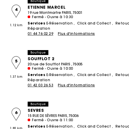
Boutique
Maje x Blanca Miró
ETIENNE MARCEL
4
19 rue Montmartre PARIS, 75001
Fermé - Ouvre à 10:30
Services
E-Réservation
Click and Collect
Retou
1.12 km
Réparation
01 44 76 02 29
Plus d'informations
Boutique
SOUFFLOT 2
5
20 rue de Soufflot PARIS , 75005
Fermé - Ouvre à 10:00
Services
E-Réservation
Click and Collect
Retou
1.37 km
Réparation
01 42 03 26 53
Plus d'informations
Boutique
SEVRES
6
15 RUE DE SÈVRES PARIS, 75006
Fermé - Ouvre à 11:00
Services
E-Réservation
Click and Collect
Retou
1.85 km