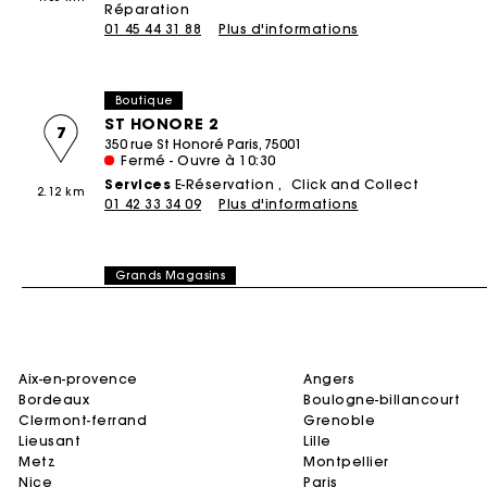
Réparation
01 45 44 31 88
Plus d'informations
Boutique
ST HONORE 2
7
350 rue St Honoré Paris, 75001
Fermé - Ouvre à 10:30
Services
E-Réservation
Click and Collect
2.12 km
01 42 33 34 09
Plus d'informations
Grands Magasins
BON MARCHE
8
24 RUE DE SÈVRES PARIS, 75007
Fermé - Ouvre à 10:00
Services
E-Réservation
2.12 km
aix-en-provence
01 45 48 62 24
Plus d'informations
angers
bordeaux
boulogne-billancourt
clermont-ferrand
grenoble
lieusant
lille
Boutique
metz
montpellier
SCRIBE 2
9
nice
paris