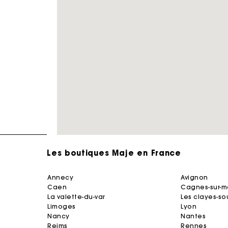
Les boutiques Maje en France
annecy
avignon
caen
cagnes-sur-m
la valette-du-var
les clayes-so
limoges
lyon
nancy
nantes
reims
rennes