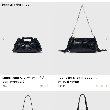
Tannerie certifiée
5 out of 5 Customer Rating
3,8 out o
Milpli mini Clutch en
Pochette Miss M pouch
cuir craquelé
en cuir vernis
225 €
195 €