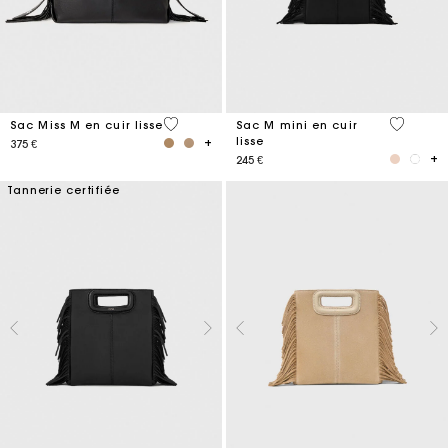
5 out of 5 Customer Rating
4,1 out o
Sac Miss M en cuir lisse
Sac M mini en cuir
lisse
375 €
245 €
Tannerie certifiée