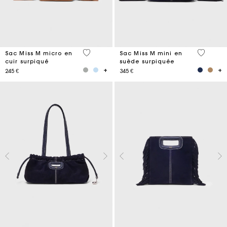
4,9 out of 5 Customer Rating
5 out of 
Sac Miss M micro en
Sac Miss M mini en
cuir surpiqué
suède surpiquée
245 €
345 €