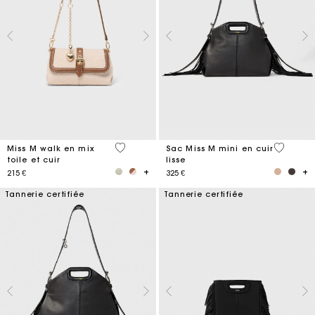
3,3 out of 5 Customer Rating
5 out of 
Miss M walk en mix
Sac Miss M mini en cuir
toile et cuir
lisse
215 €
325 €
Tannerie certifiée
Tannerie certifiée