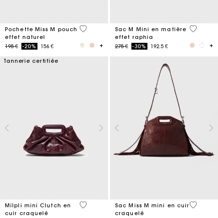
5 out of 5 Customer Rating
3,4 out o
Pochette Miss M pouch
Sac M Mini en matière
effet naturel
effet raphia
Price reduced from
to
Price reduced from
to
195 €
-20%
156 €
275 €
-30%
192.5 €
Tannerie certifiée
5 out of 5 Customer Rating
3,3 out o
Milpli mini Clutch en
Sac Miss M mini en cuir
cuir craquelé
craquelé