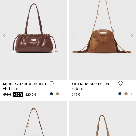
3,5 out of 5 Customer Rating
3,6 out o
Milpli Gazette en cuir
Sac Miss M mini en
vintage
suède
Price reduced from
to
315 €
-30%
220.5 €
345 €