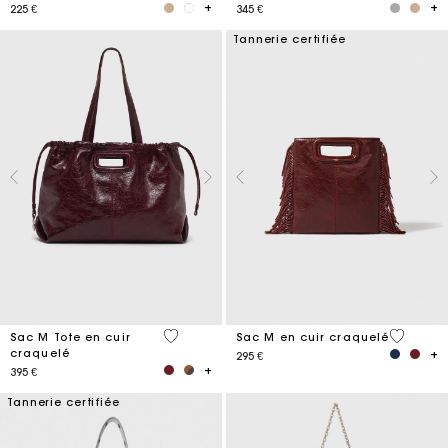
225 €
345 €
Tannerie certifiée
3,7 out of 5 Customer Rating
3,1 out o
Sac M Tote en cuir
Sac M en cuir craquelé
craquelé
295 €
395 €
Tannerie certifiée