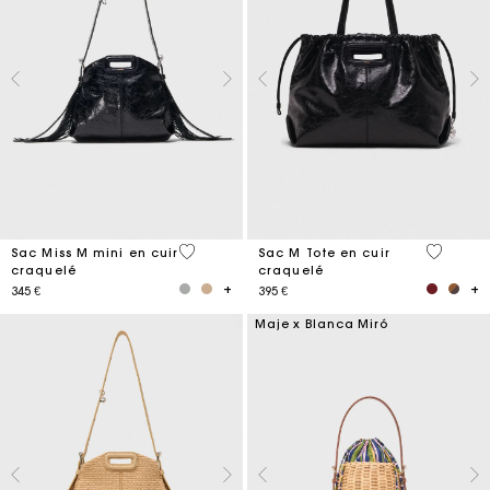
3,2 out of 5 Customer Rating
3,6 out o
Sac Miss M mini en cuir
Sac M Tote en cuir
craquelé
craquelé
345 €
395 €
Maje x Blanca Miró