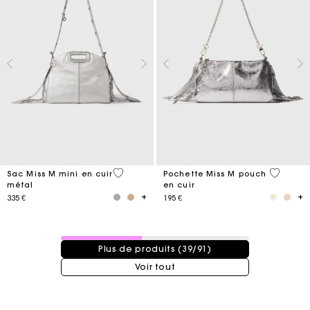
4 out of 5 Customer Rating
4,1 out o
Sac Miss M mini en cuir
Pochette Miss M pouch
métal
en cuir
335 €
195 €
39 / 91 produits
Plus de produits (39/91)
Voir tout