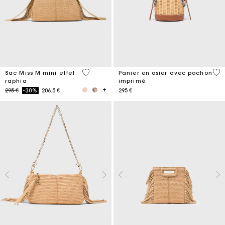
4,5 out of 5 Customer Rating
5 o
Sac Miss M mini effet
Panier en osier avec pochon
raphia
imprimé
Price reduced from
to
295 €
-30%
206.5 €
295 €