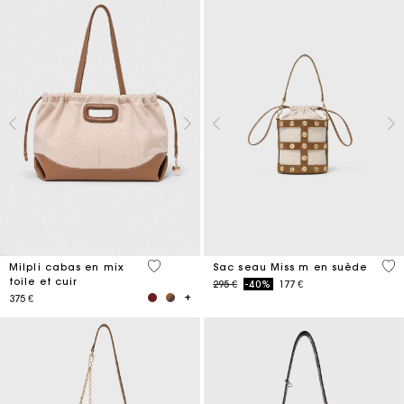
3,1 out of 5 Customer Rating
5 o
Milpli cabas en mix
Sac seau Miss m en suède
toile et cuir
Price reduced from
to
295 €
-40%
177 €
375 €