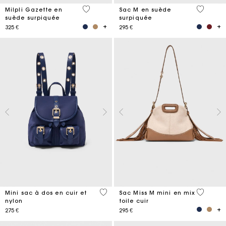
5 out of 5 Customer Rating
5 out of 
Milpli Gazette en
Sac M en suède
suède surpiquée
surpiquée
325 €
295 €
5 out of 5 Customer Rating
4,2 out o
Mini sac à dos en cuir et
Sac Miss M mini en mix
nylon
toile cuir
275 €
295 €