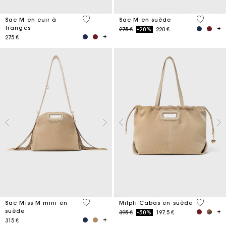
3,6 out of 5 Customer Rating
5 out of 
Sac M en cuir à
Sac M en suède
franges
Price reduced from
to
275 €
-20%
220 €
275 €
3,6 out of 5 Customer Rating
5 out of 
Sac Miss M mini en
Milpli Cabas en suède
suède
Price reduced from
to
395 €
-50%
197.5 €
315 €