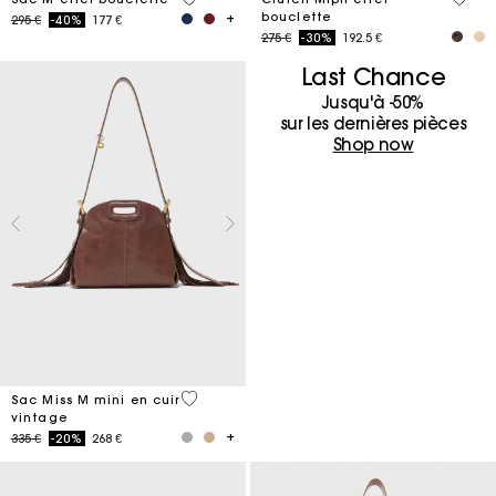
bouclette
Price reduced from
to
295 €
-40%
177 €
Price reduced from
to
275 €
-30%
192.5 €
Last Chance
Jusqu'à -50%
sur les dernières pièces
Shop now
5 out of 5 Customer Rating
Sac Miss M mini en cuir
vintage
Price reduced from
to
335 €
-20%
268 €