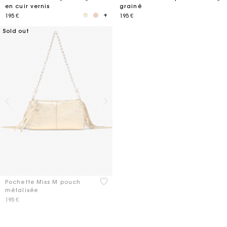
en cuir vernis
grainé
195 €
195 €
Sold out
5 out of 5 Customer Rating
Pochette Miss M pouch
métalisée
195 €