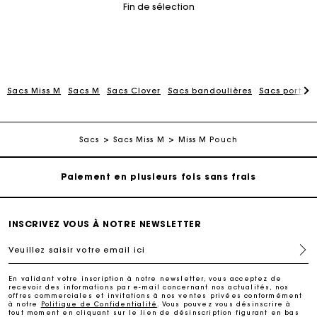
Fin de sélection
Sacs Miss M
Sacs M
Sacs Clover
Sacs bandoulières
Sacs porté 
Carte Cadeau Maje : la meilleure façon d'offrir le
cadeau parfait
Livraison à domicile offerte sous 2 jours ouvrés
Sacs
Sacs Miss M
Miss M Pouch
Paiement en plusieurs fois sans frais
Echanges & Retours offerts
INSCRIVEZ VOUS À NOTRE NEWSLETTER
Veuillez saisir votre email ici
Suivi de commande
En validant votre inscription à notre newsletter, vous acceptez de
recevoir des informations par e-mail concernant nos actualités, nos
Carte Cadeau Maje : la meilleure façon d'offrir le
offres commerciales et invitations à nos ventes privées conformément
cadeau parfait
à notre
Politique de Confidentialité
. Vous pouvez vous désinscrire à
tout moment en cliquant sur le lien de désinscription figurant en bas