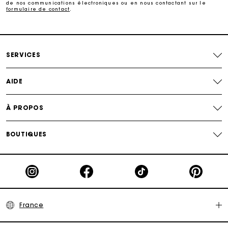
de nos communications électroniques ou en nous contactant sur le
formulaire de contact
.
Livraison à domicile offerte sous 2 jours ouvrés
Paiement en plusieurs fois sans frais
SERVICES
Echanges & Retours offerts
AIDE
Suivi de commande
À PROPOS
Carte Cadeau Maje : la meilleure façon d'offrir le
cadeau parfait
BOUTIQUES
France