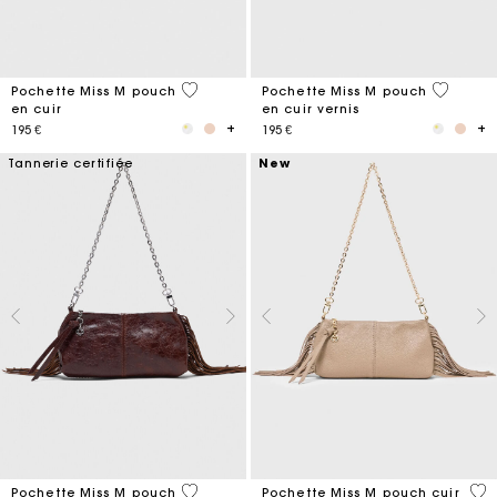
4,1 out of 5 Customer Rating
3,8 out o
Pochette Miss M pouch
Pochette Miss M pouch
en cuir
en cuir vernis
195 €
195 €
Tannerie certifiée
New
3,2 out of 5 Customer Rating
4,7
Pochette Miss M pouch
Pochette Miss M pouch cuir