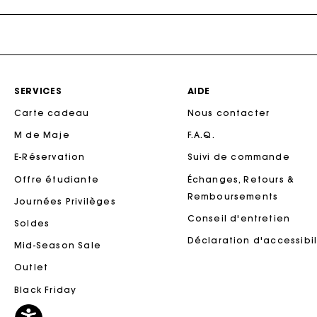
Maje x Blanca Miró
SERVICES
AIDE
Carte cadeau
Nous contacter
M de Maje
F.A.Q.
Ca
E-Réservation
Suivi de commande
Offre étudiante
Échanges, Retours &
Remboursements
Journées Privilèges
Conseil d'entretien
Soldes
Déclaration d'accessibil
Mid-Season Sale
Outlet
Black Friday