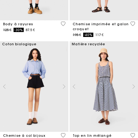
3,9 out of 5 Customer Rating
5 o
Body à rayures
Chemise imprimée et galon
croquet
Price reduced from
to
125 €
-30%
87.5 €
Price reduced from
to
195 €
-40%
117 €
Coton biologique
Matière recyclée
3,5 out of 5 Customer Rating
5 o
Chemise à col bijoux
Top en lin mélangé