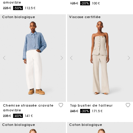
amovible
Price reduced from
to
125 €
-20%
100 €
Price reduced from
to
225 €
-50%
112.5 €
Coton biologique
Viscose certifiée
4,4 out of 5 Customer Rating
3,4
Chemise strassée cravate
Top bustier de tailleur
amovible
Price reduced from
to
245 €
-30%
171.5 €
Price reduced from
to
235 €
-40%
141 €
Coton biologique
Coton biologique