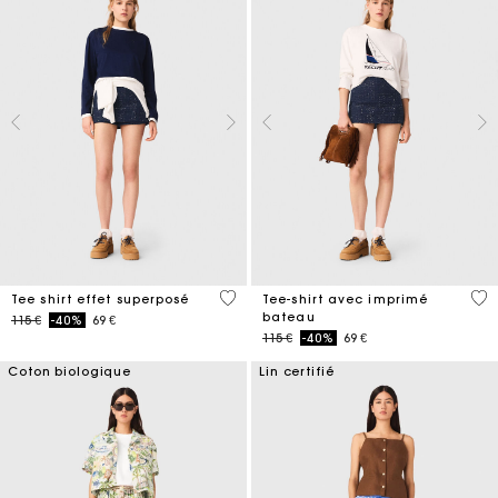
3,8 out of 5 Customer Rating
3,5
Tee shirt effet superposé
Tee-shirt avec imprimé
bateau
Price reduced from
to
115 €
-40%
69 €
Price reduced from
to
115 €
-40%
69 €
Coton biologique
Lin certifié