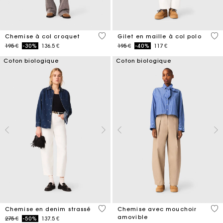
4,1 out of 5 Customer Rating
3,4
Chemise à col croquet
Gilet en maille à col polo
Price reduced from
to
Price reduced from
to
195 €
-30%
136.5 €
195 €
-40%
117 €
Coton biologique
Coton biologique
4,7 out of 5 Customer Rating
4,1
Chemise en denim strassé
Chemise avec mouchoir
amovible
Price reduced from
to
275 €
-50%
137.5 €