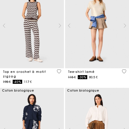
5 out of 5 Customer Rating
4,9
Top en crochet à motif
Tee-shirt lamé
zigzag
Price reduced from
to
115 €
-30%
80.5 €
Price reduced from
to
195 €
-40%
117 €
Coton biologique
Coton biologique