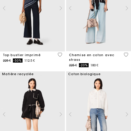
3,4 out of 5 Customer Rating
4,4
Top bustier imprimé
Chemise en coton avec
strass
Price reduced from
to
225 €
-50%
112.5 €
Price reduced from
to
225 €
-20%
180 €
Matière recyclée
Coton biologique