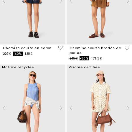
5 out of 5 Customer Rating
4,2
Chemise courte en coton
Chemise courte brodée de
perles
Price reduced from
to
225 €
-40%
135 €
Price reduced from
to
245 €
-30%
171.5 €
Matière recyclée
Viscose certifiée