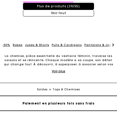
39 / 55 produits
Plus de produits (39/55)
Voir tout
-50%
Robes
Jupes & Shorts
Pulls & Cardigans
Pantalons & Jeans
La chemise, pièce essentielle du vestiaire féminin, traverse les
saisons et se réinvente. Chaque modèle a sa coupe, son détail
qui change tout. À découvrir, à superposer, à associer selon vos
Carte Cadeau Maje : la meilleure façon d'offrir le
envies.
cadeau parfait
Voir plus
Découvrez la collection de chemises en soldes pour femme
Livraison à domicile offerte sous 2 jours ouvrés
La
chemise en soldes pour femme
s’adapte à vos envies et à
toutes les occasions, toujours avec ce supplément d’allure qui
Soldes
Tops & Chemises
fait la différence. Tour à tour
classique
,
audacieuse
ou
Paiement en plusieurs fois sans frais
intemporelle
, elle s’impose comme un incontournable du
vestiaire féminin. Chez Maje, chaque modèle joue avec les
matières
, les
détails
et les
volumes
pour offrir des pièces
uniques à prix remisés.
Echanges & Retours offerts