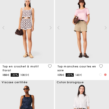
5 out of 5 Customer Rating
3,6 ou
Top en crochet à motif
Top manches courtes en
floral
soie
Price reduced from
to
Price reduced from
to
155 €
-30%
108.5 €
175 €
-20%
140 €
Viscose certifiée
Coton biologique