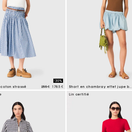
-30%
Price reduced from
to
coton strassé
255 €
178.5 €
Short en chambray effet jupe
tomer Rating
5 out of 5 Customer Rating
e
Lin certifié