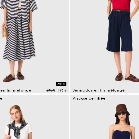
-20%
Price reduced from
to
 en lin mélangé
245 €
196 €
Bermudas en lin mélangé
mer Rating
5 out of 5 Customer Rating
ue
Viscose certifiée