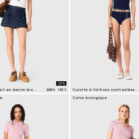
-20%
Price reduced from
to
Short trompe l'œil en denim brodé
225 €
180 €
Culotte à finitions contrastées
tomer Rating
5 out of 5 Customer Rating
ue
Coton biologique