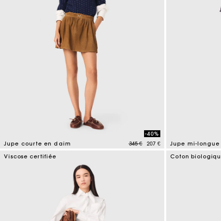
-40%
Price reduced from
to
Jupe courte en daim
345 €
207 €
Jupe mi-longue
3,7 out of 5 Customer Rating
5 out of 5 Custo
Viscose certifiée
Coton biologiq