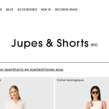
S
SACS
ACCESSOIRES
NEW IN
SECONDE MAIN
Jupes & Shorts
(82)
en jean
Shorts en maille
Afficher plus
Sacs Miss M
Sacs Miss M Pouch
e
Coton biologique