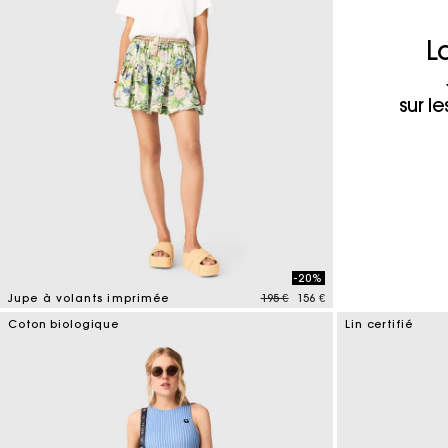
Maje x Blanca Miró
L
sur l
-20%
Price reduced from
to
Jupe à volants imprimée
195 €
156 €
4,8 out of 5 Customer Rating
Coton biologique
Lin certifié