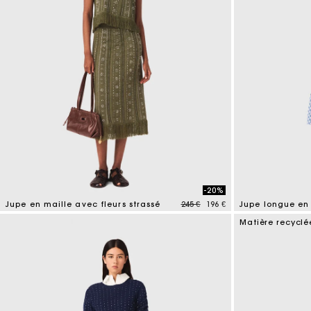
-20%
Price reduced from
to
Jupe en maille avec fleurs strassé
245 €
196 €
Jupe longue en 
4,2 out of 5 Customer Rating
4,5 out of 5 Cus
Matière recyclé