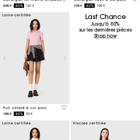
Price reduced from
to
Price reduced from
to
235 €
-40%
141 €
175 €
-40%
105 €
Last Chance
Laine certifiée
Jusqu'à -50%
sur les dernières pièces
Shop now
4 out of 5 Customer Rating
Pull côtelé à col polo
Price reduced from
to
155 €
-40%
93 €
Laine certifiée
Viscose certifiée