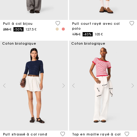
5 out of 5 Customer Rating
3,6
Pull à col bijou
Pull court rayé avec col
polo
Price reduced from
to
255 €
-50%
127.5 €
Price reduced from
to
175 €
-40%
105 €
Coton biologique
Coton biologique
5 out of 5 Customer Rating
4 out 
Pull strassé à col rond
Top en maille rayé à col