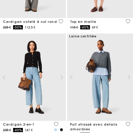
3,9 out of 5 Customer Rating
5 o
Cardigan cotelé à col rond
Top en maille
Price reduced from
to
Price reduced from
to
225 €
-50%
112.5 €
115 €
-40%
69 €
Laine certifiée
5 out of 5 Customer Rating
3,2
Cardigan 2-en-1
Pull strassé avec details
amovibles
Price reduced from
to
235 €
-40%
141 €