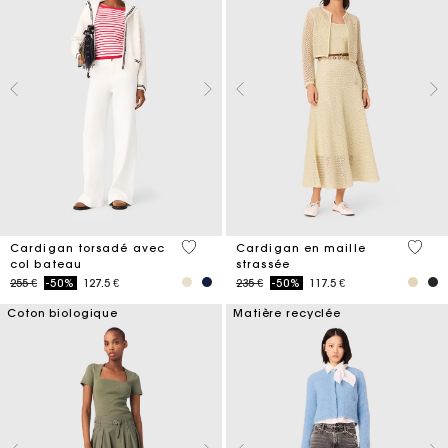
4,5 out of 5 Customer Rating
3,9 ou
Cardigan torsadé avec
Cardigan en maille
col bateau
strassée
Price reduced from
to
Price reduced from
to
255 €
-50%
127.5 €
235 €
-50%
117.5 €
Coton biologique
Matière recyclée