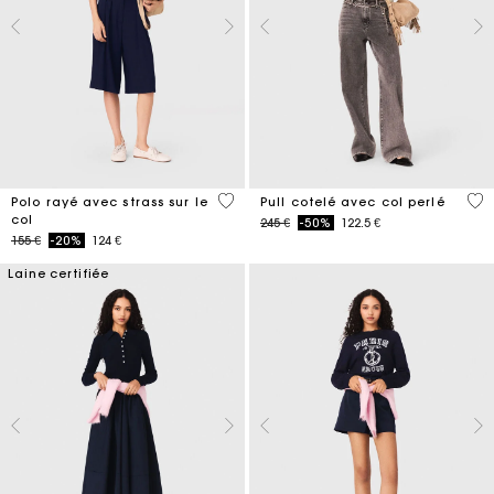
4,2 out of 5 Customer Rating
4 o
Polo rayé avec strass sur le
Pull cotelé avec col perlé
col
Price reduced from
to
245 €
-50%
122.5 €
Price reduced from
to
155 €
-20%
124 €
Laine certifiée