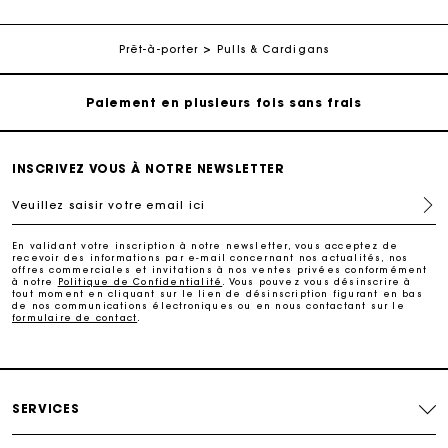
Livraison à domicile offerte sous 2 jours ouvrés
Prêt-à-porter
Pulls & Cardigans
Paiement en plusieurs fois sans frais
Echanges & Retours offerts
INSCRIVEZ VOUS À NOTRE NEWSLETTER
Suivi de commande
Veuillez saisir votre email ici
Carte Cadeau Maje : la meilleure façon d'offrir le
En validant votre inscription à notre newsletter, vous acceptez de
cadeau parfait
recevoir des informations par e-mail concernant nos actualités, nos
offres commerciales et invitations à nos ventes privées conformément
à notre
Politique de Confidentialité
. Vous pouvez vous désinscrire à
tout moment en cliquant sur le lien de désinscription figurant en bas
Livraison à domicile offerte sous 2 jours ouvrés
de nos communications électroniques ou en nous contactant sur le
formulaire de contact
.
Paiement en plusieurs fois sans frais
SERVICES
Echanges & Retours offerts