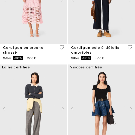
4,1 out of 5 Customer Rating
4,4
Cardigan en crochet
Cardigan polo à détails
strassé
amovibles
Price reduced from
to
Price reduced from
to
275 €
-30%
192.5 €
235 €
-50%
117.5 €
Laine certifiée
Viscose certifiée