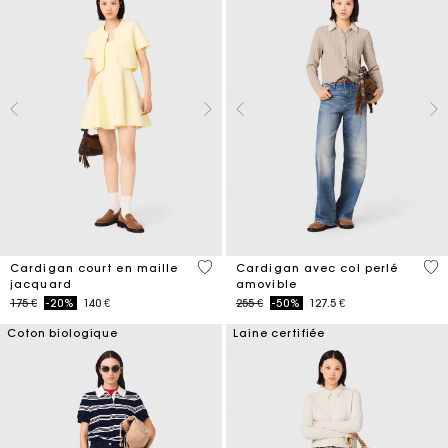
4,7 out of 5 Customer Rating
4,8
Cardigan court en maille
Cardigan avec col perlé
jacquard
amovible
Price reduced from
to
Price reduced from
to
175 €
-20%
140 €
255 €
-50%
127.5 €
Coton biologique
Laine certifiée