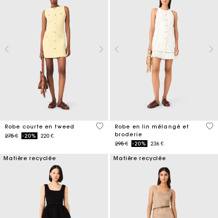
4,7 out of 5 Customer Rating
4,5
Robe courte en tweed
Robe en lin mélangé et
broderie
Price reduced from
to
275 €
-20%
220 €
Price reduced from
to
295 €
-20%
236 €
Matière recyclée
Matière recyclée