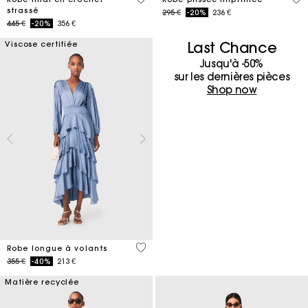
strassé
Price reduced from
to
295 €
-20%
236 €
Price reduced from
to
445 €
-20%
356 €
Last Chance
Viscose certifiée
Jusqu'à -50%
sur les dernières pièces
Shop now
5 out of 5 Customer Rating
Robe longue à volants
Price reduced from
to
355 €
-40%
213 €
Matière recyclée