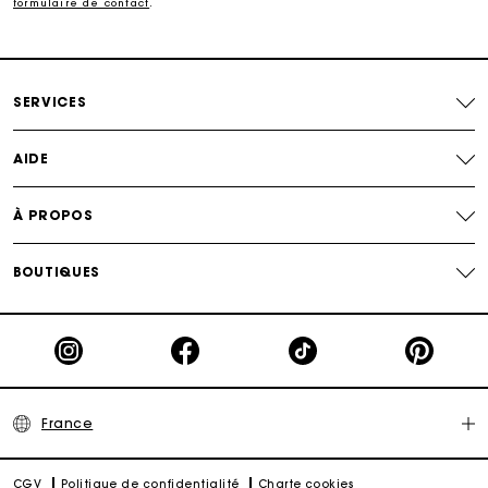
formulaire de contact
.
Découvrez aussi
:
robes foulards
,
robes rouges
,
robes de
cérémonie
,
robes tweed
Paiement en plusieurs fois sans frais
SERVICES
Echanges & Retours offerts
AIDE
Suivi de commande
À PROPOS
Carte Cadeau Maje : la meilleure façon d'offrir le
cadeau parfait
BOUTIQUES
France
CGV
Politique de confidentialité
Charte cookies