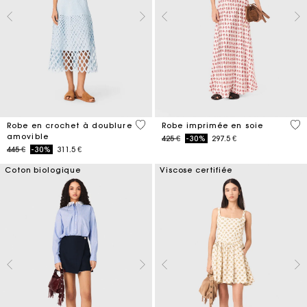
5 out of 5 Customer Rating
4,1
Robe en crochet à doublure
Robe imprimée en soie
amovible
Price reduced from
to
425 €
-30%
297.5 €
Price reduced from
to
445 €
-30%
311.5 €
Coton biologique
Viscose certifiée