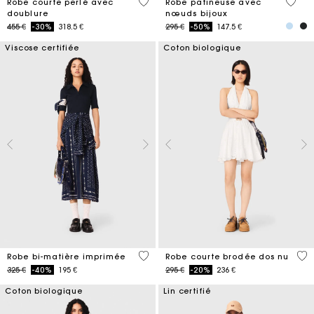
3,3 out of 5 Customer Rating
5 out 
Robe courte perlé avec
Robe patineuse avec
doublure
nœuds bijoux
Price reduced from
to
Price reduced from
to
455 €
-30%
318.5 €
295 €
-50%
147.5 €
Viscose certifiée
Coton biologique
3,8 out of 5 Customer Rating
4,3
Robe bi-matière imprimée
Robe courte brodée dos nu
Price reduced from
to
Price reduced from
to
325 €
-40%
195 €
295 €
-20%
236 €
Coton biologique
Lin certifié