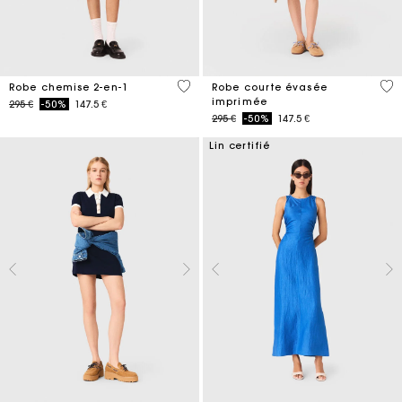
5 out of 5 Customer Rating
5 o
Robe chemise 2-en-1
Robe courte évasée
imprimée
Price reduced from
to
295 €
-50%
147.5 €
Price reduced from
to
295 €
-50%
147.5 €
Lin certifié