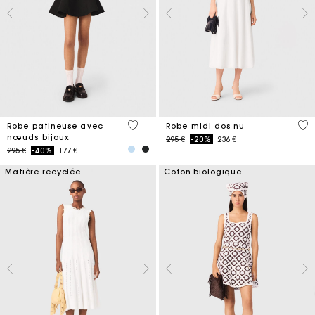
3,2 out of 5 Customer Rating
5 o
Robe patineuse avec
Robe midi dos nu
nœuds bijoux
Price reduced from
to
295 €
-20%
236 €
Price reduced from
to
295 €
-40%
177 €
Matière recyclée
Coton biologique