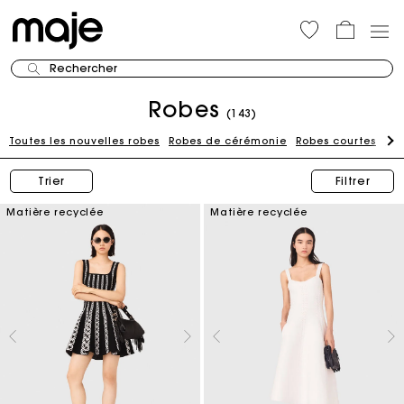
Rechercher
Robes
(143)
Toutes les nouvelles robes
Robes de cérémonie
Robes courtes
Ro
Trier
Filtrer
Matière recyclée
Matière recyclée