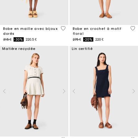
3,4 out of 5 Customer Rating
5 o
Robe en maille avec bijoux
Robe en crochet à motif
dorés
floral
Price reduced from
to
Price reduced from
to
315 €
-30%
220.5 €
275 €
-20%
220 €
Matière recyclée
Lin certifié