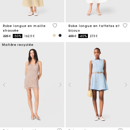
5 out of 5 Customer Rating
3,8
Robe longue en maille
Robe longue en taffetas et
strassée
bijoux
Price reduced from
to
Price reduced from
to
325 €
-50%
162.5 €
455 €
-40%
273 €
Matière recyclée