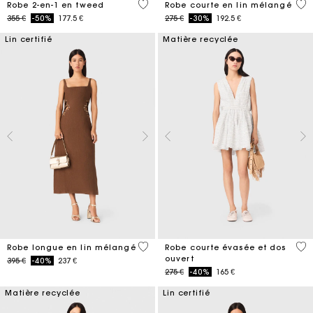
3,1 out of 5 Customer Rating
4,4
Robe 2-en-1 en tweed
Robe courte en lin mélangé
Price reduced from
to
Price reduced from
to
355 €
-50%
177.5 €
275 €
-30%
192.5 €
Lin certifié
Matière recyclée
4,5 out of 5 Customer Rating
3,7
Robe longue en lin mélangé
Robe courte évasée et dos
ouvert
Price reduced from
to
395 €
-40%
237 €
Price reduced from
to
275 €
-40%
165 €
Matière recyclée
Lin certifié