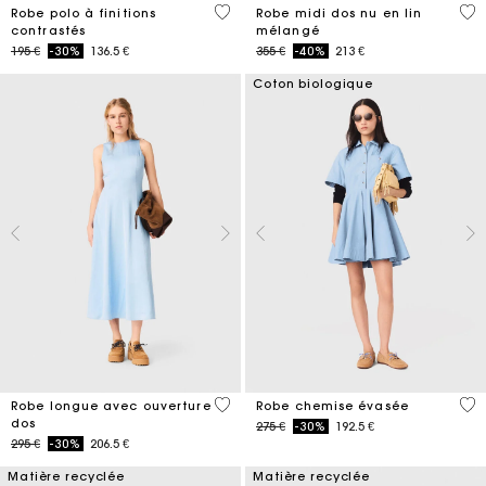
5 out of 5 Customer Rating
4,8
Robe polo à finitions
Robe midi dos nu en lin
contrastés
mélangé
Price reduced from
to
Price reduced from
to
195 €
-30%
136.5 €
355 €
-40%
213 €
Coton biologique
4,4 out of 5 Customer Rating
4,1
Robe longue avec ouverture
Robe chemise évasée
dos
Price reduced from
to
275 €
-30%
192.5 €
Price reduced from
to
295 €
-30%
206.5 €
Matière recyclée
Matière recyclée