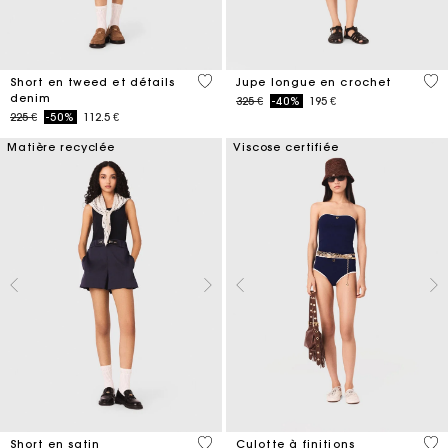
3,2 out of 5 Customer Rating
4,6
Short en tweed et détails
Jupe longue en crochet
denim
Price reduced from
to
325 €
-40%
195 €
Price reduced from
to
225 €
-50%
112.5 €
Matière recyclée
Viscose certifiée
5 out of 5 Customer Rating
5 o
Short en satin
Culotte à finitions