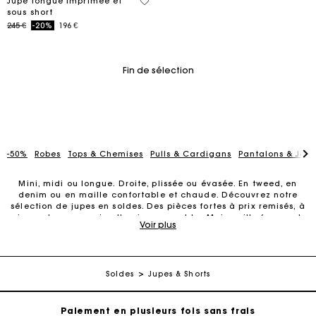
3,7 out of 5 Customer Rating
Jupe longue imprimée et
sous short
Price reduced from
to
245 €
-20%
196 €
Fin de sélection
-50%
Robes
Tops & Chemises
Pulls & Cardigans
Pantalons & Jea
Mini, midi ou longue. Droite, plissée ou évasée. En tweed, en
denim ou en maille confortable et chaude. Découvrez notre
sélection de jupes en soldes. Des pièces fortes à prix remisés, à
Carte Cadeau Maje : la meilleure façon d'offrir le
mixer selon vos envies. Une jupe en soldes Maje, mille façons de
cadeau parfait
Voir plus
la porter.
Découvrez la collection de jupes en soldes Maje
Livraison à domicile offerte sous 2 jours ouvrés
Les
jupes en soldes Maje
s’adaptent à toutes les envies de
Soldes
Jupes & Shorts
style. Coupe mini ou longueur midi, version plissée, structurée
Paiement en plusieurs fois sans frais
ou fluide : chaque pièce se distingue par des matières de
qualité et des finitions soignées.