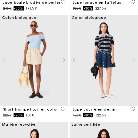
5 out of 5 Customer Rating
4,9
Jupe boule brodée de perles
Jupe longue en taffetas
Price reduced from
to
Price reduced from
to
245 €
-30%
171.5 €
325 €
-30%
227.5 €
Coton biologique
Coton biologique
5 out of 5 Customer Rating
4,5
Short trompe l'œil en coton
Jupe courte en denim
Price reduced from
to
Price reduced from
to
225 €
-20%
180 €
175 €
-30%
122.5 €
Matière recyclée
Laine certifiée