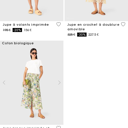
4,8 out of 5 Customer Rating
5 o
Jupe à volants imprimée
Jupe en crochet à doublure
amovible
Price reduced from
to
195 €
-20%
156 €
Price reduced from
to
325 €
-30%
227.5 €
Coton biologique