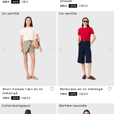
strassé
Price reduced from
to
225 €
-40%
135 €
Price reduced from
to
255 €
-30%
178.5 €
Lin certifié
Lin certifié
4,6 out of 5 Customer Rating
5 o
Short trompe l'œil en lin
Bermudas en lin mélangé
mélangé
Price reduced from
to
195 €
-30%
136.5 €
Price reduced from
to
195 €
-30%
136.5 €
Coton biologique
Matière recyclée