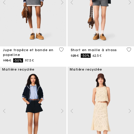
3,3 out of 5 Customer Rating
5 o
Jupe trapèze et bande en
Short en maille à strass
popeline
Price reduced from
to
125 €
-50%
62.5 €
Price reduced from
to
195 €
-50%
97.5 €
Matière recyclée
Matière recyclée