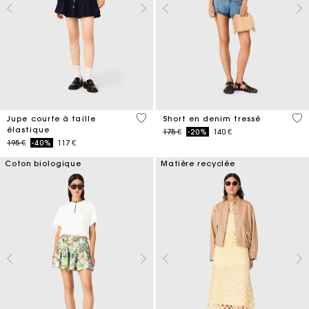
3,4 out of 5 Customer Rating
4,9
Jupe courte à taille
Short en denim tressé
élastique
Price reduced from
to
175 €
-20%
140 €
Price reduced from
to
195 €
-40%
117 €
Coton biologique
Matière recyclée