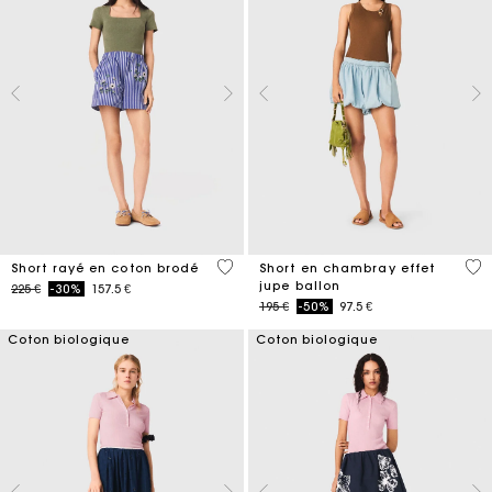
5 out of 5 Customer Rating
5 o
Short rayé en coton brodé
Short en chambray effet
jupe ballon
Price reduced from
to
225 €
-30%
157.5 €
Price reduced from
to
195 €
-50%
97.5 €
Coton biologique
Coton biologique