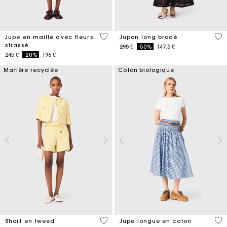
4,2 out of 5 Customer Rating
5 o
Jupe en maille avec fleurs
Jupon long brodé
strassé
Price reduced from
to
295 €
-50%
147.5 €
Price reduced from
to
245 €
-20%
196 €
Matière recyclée
Coton biologique
4 out of 5 Customer Rating
4,5
Short en tweed
Jupe longue en coton