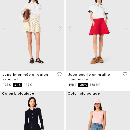
5 out of 5 Customer Rating
3,3
Jupe imprimée et galon
Jupe courte en maille
croquet
compacte
Price reduced from
to
Price reduced from
to
195 €
-40%
117 €
195 €
-30%
136.5 €
Coton biologique
Coton biologique