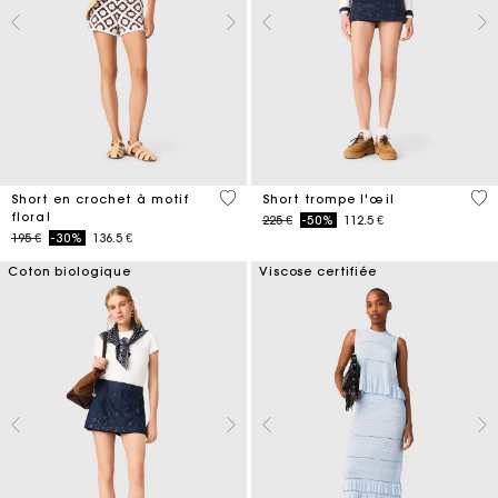
5 out of 5 Customer Rating
3,7
Short en crochet à motif
Short trompe l'œil
floral
Price reduced from
to
225 €
-50%
112.5 €
Price reduced from
to
195 €
-30%
136.5 €
Coton biologique
Viscose certifiée