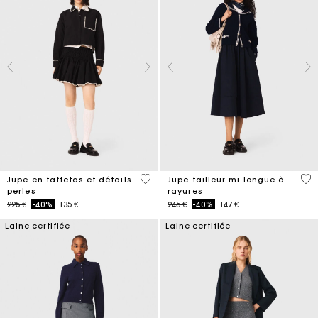
4,7 out of 5 Customer Rating
4,5
Jupe en taffetas et détails
Jupe tailleur mi-longue à
perles
rayures
Price reduced from
to
Price reduced from
to
225 €
-40%
135 €
245 €
-40%
147 €
Laine certifiée
Laine certifiée