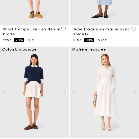
4,2 out of 5 Customer Rating
4,1
Short trompe l'œil en denim
Jupe longue en maille avec
brodé
volants
Price reduced from
to
Price reduced from
to
225 €
-20%
180 €
215 €
-30%
150.5 €
Coton biologique
Matière recyclée