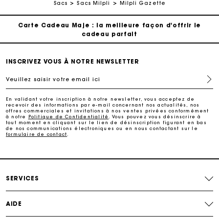
Suivi de commande
Sacs
Sacs Milpli
Milpli Gazette
Carte Cadeau Maje : la meilleure façon d'offrir le
cadeau parfait
Livraison à domicile offerte sous 2 jours ouvrés
INSCRIVEZ VOUS À NOTRE NEWSLETTER
Veuillez saisir votre email ici
Paiement en plusieurs fois sans frais
En validant votre inscription à notre newsletter, vous acceptez de
recevoir des informations par e-mail concernant nos actualités, nos
Echanges & Retours offerts
offres commerciales et invitations à nos ventes privées conformément
à notre
Politique de Confidentialité
. Vous pouvez vous désinscrire à
tout moment en cliquant sur le lien de désinscription figurant en bas
de nos communications électroniques ou en nous contactant sur le
formulaire de contact
.
Suivi de commande
Carte Cadeau Maje : la meilleure façon d'offrir le
cadeau parfait
SERVICES
AIDE