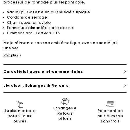
processus de tannage plus responsable.
Sac Milpli Gazette en cuir suédé surpiqué
Cordons de serrage
Charm cœur amovible
Fermeture aimantée sur le dessus
Dimmensions : 16 x 36 x 10,5
Maje réinvente son sac emblématique, avec ce sac Milpli,
une ver
Voir plus
Caractéristiques environnementales
Livraison, Echanges & Retours
Echanges &
Livraison offerte
Paiement en
Retours
sous 2 jours
plusieurs fois
offerts
ouvrés
sans frais