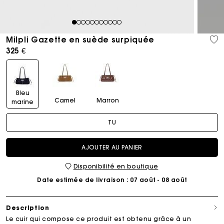
1
2
3
4
5
6
7
8
9
10
11
Milpli Gazette en suède surpiquée
325 €
Bleu
Camel
Marron
marine
TU
AJOUTER AU PANIER
Disponibilité en boutique
Date estimée de livraison
: 07 août - 08 août
Description
Le cuir qui compose ce produit est obtenu grâce à un