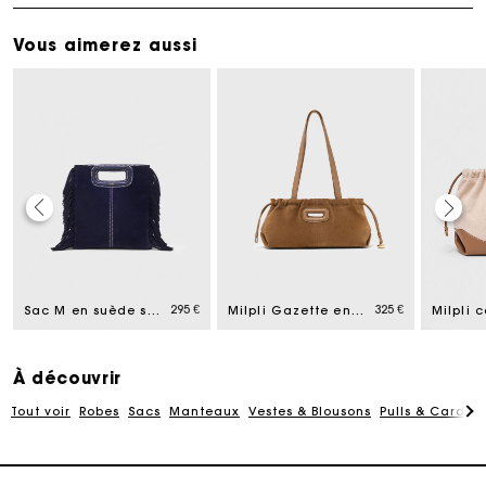
Vous aimerez aussi
Carte Cadeau Maje : la meilleure façon d'offrir le
cadeau parfait
Livraison à domicile offerte sous 2 jours ouvrés
295 €
325 €
Sac M en suède surpiquée
Milpli Gazette en suède
Paiement en plusieurs fois sans frais
À découvrir
Tout voir
Robes
Sacs
Manteaux
Vestes & Blousons
Pulls & Cardig
Echanges & Retours offerts