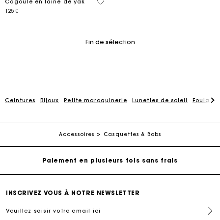
3,3 out of 5 Customer Rating
Cagoule en laine de yak
125 €
Fin de sélection
Ceintures
Bijoux
Petite maroquinerie
Lunettes de soleil
Foulards
Carte Cadeau Maje : la meilleure façon d'offrir le
cadeau parfait
Livraison à domicile offerte sous 2 jours ouvrés
Accessoires
Casquettes & Bobs
Paiement en plusieurs fois sans frais
Echanges & Retours offerts
INSCRIVEZ VOUS À NOTRE NEWSLETTER
Veuillez saisir votre email ici
Suivi de commande