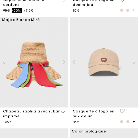
cordons
denim brut
Price reduced from
to
95 €
-50%
47.5 €
85 €
Maje x Blanca Miró
5 out of 5 Customer Rating
3,7 out o
Chapeau raphia avec ruban
Casquette à logo en
imprimé
mix de lin
145 €
85 €
Coton biologique