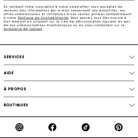
En validant votre inscription à notre newsletter, vous acceptez de
recevoir des informations par e-mail concernant nos actualités, nos
Carte Cadeau Maje : la meilleure façon d'offrir le
offres commerciales et invitations à nos ventes privées conformément
cadeau parfait
à notre
Politique de Confidentialité
. Vous pouvez vous désinscrire à
tout moment en cliquant sur le lien de désinscription figurant en bas
de nos communications électroniques ou en nous contactant sur le
formulaire de contact
.
Livraison à domicile offerte sous 2 jours ouvrés
Paiement en plusieurs fois sans frais
SERVICES
Echanges & Retours offerts
AIDE
Suivi de commande
À PROPOS
Carte Cadeau Maje : la meilleure façon d'offrir le
cadeau parfait
BOUTIQUES