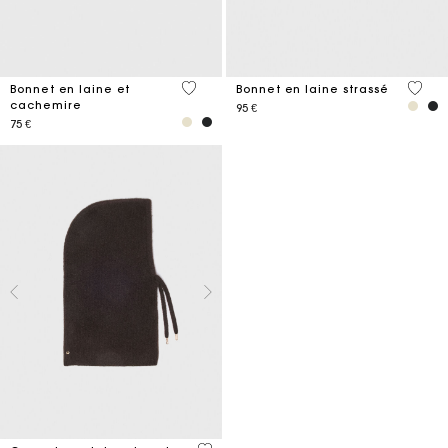
4,1 out of 5 Customer Rating
4,2 ou
Bonnet en laine et
Bonnet en laine strassé
cachemire
95 €
75 €