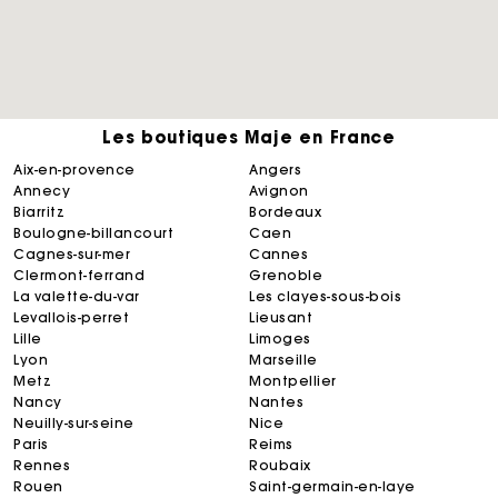
Les boutiques Maje en France
aix-en-provence
angers
annecy
avignon
biarritz
bordeaux
boulogne-billancourt
caen
cagnes-sur-mer
cannes
clermont-ferrand
grenoble
la valette-du-var
les clayes-sous-bois
levallois-perret
lieusant
lille
limoges
lyon
marseille
metz
montpellier
nancy
nantes
neuilly-sur-seine
nice
paris
reims
rennes
roubaix
rouen
saint-germain-en-laye