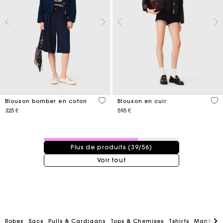
5 out of 5 Customer Rating
3,4
Blouson bomber en coton
Blouson en cuir
325 €
595 €
39 / 56 produits
Plus de produits (39/56)
Voir tout
Robes
Sacs
Pulls & Cardigans
Tops & Chemises
Tshirts
Manteau