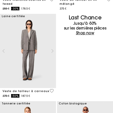
tweed
mélangé
Price reduced from
to
255 €
-30%
178.5 €
375 €
Last Chance
Laine certifiée
Jusqu'à -50%
sur les dernières pièces
Shop now
4 out of 5 Customer Rating
Veste de tailleur à carreaux
Price reduced from
to
375 €
-50%
187.5 €
Tannerie certifiée
Coton biologique