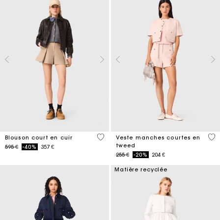
3,7 out of 5 Customer Rating
4,7
Blouson court en cuir
Veste manches courtes en
tweed
Price reduced from
to
595 €
-40%
357 €
Price reduced from
to
255 €
-20%
204 €
Matière recyclée