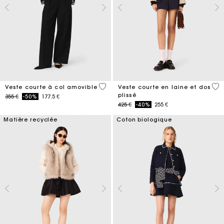
4,1 out of 5 Customer Rating
3,4
Veste courte à col amovible
Veste courte en laine et dos
plissé
Price reduced from
to
355 €
-50%
177.5 €
Price reduced from
to
425 €
-40%
255 €
Matière recyclée
Coton biologique