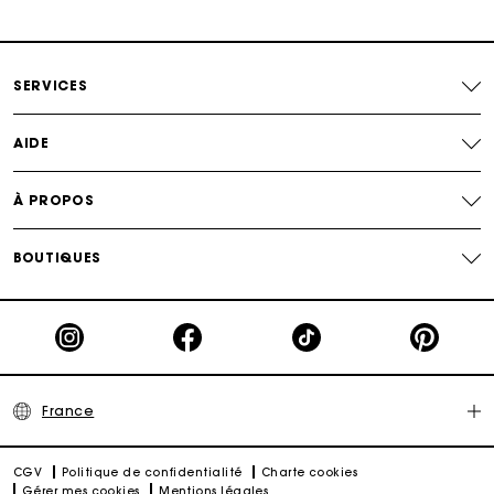
Paiement en plusieurs fois sans frais
SERVICES
Echanges & Retours offerts
AIDE
Suivi de commande
À PROPOS
Carte Cadeau Maje : la meilleure façon d'offrir le
cadeau parfait
BOUTIQUES
France
CGV
Politique de confidentialité
Charte cookies
Gérer mes cookies
Mentions légales