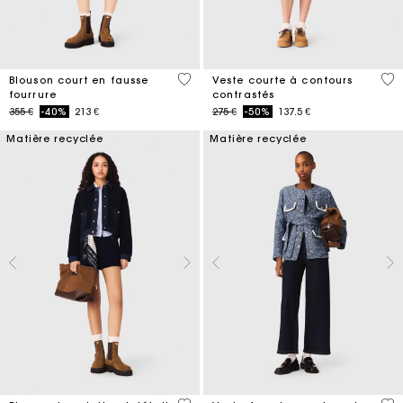
4,5 out of 5 Customer Rating
4,2
Blouson court en fausse
Veste courte à contours
fourrure
contrastés
Price reduced from
to
Price reduced from
to
355 €
-40%
213 €
275 €
-50%
137.5 €
Matière recyclée
Matière recyclée