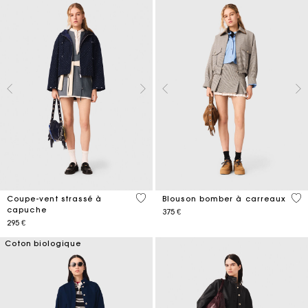
3,6 out of 5 Customer Rating
4,9
Coupe-vent strassé à
Blouson bomber à carreaux
capuche
375 €
295 €
Coton biologique