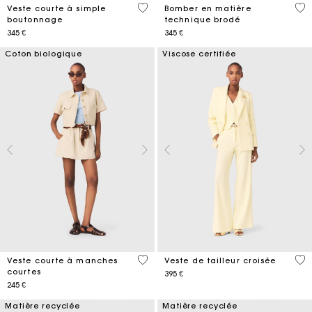
5 out of 5 Customer Rating
4,1
Veste courte à simple
Bomber en matière
boutonnage
technique brodé
345 €
345 €
Coton biologique
Viscose certifiée
3,8 out of 5 Customer Rating
3,6
Veste courte à manches
Veste de tailleur croisée
courtes
395 €
245 €
Matière recyclée
Matière recyclée