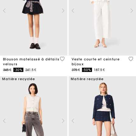
4 out of 5 Customer Rating
5 o
Blouson matelassé à détails
Veste courte et ceinture
velours
bijoux
Price reduced from
to
Price reduced from
to
345 €
-30%
241.5 €
375 €
-50%
187.5 €
Matière recyclée
Matière recyclée