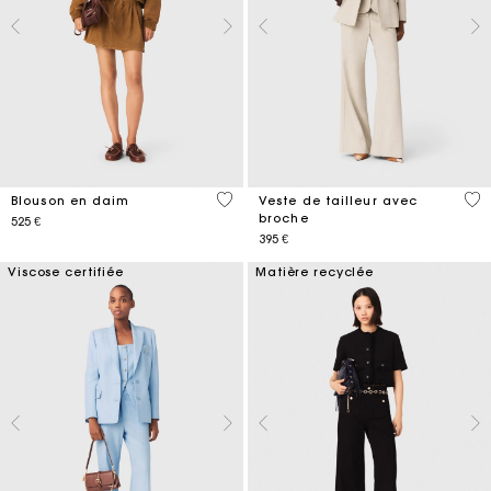
5 out of 5 Customer Rating
5 o
Blouson en daim
Veste de tailleur avec
broche
525 €
395 €
Viscose certifiée
Matière recyclée