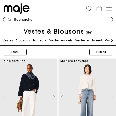
Rechercher
Vestes & Blousons
(56)
Vestes
Blousons
Tailleurs
Vestes en cuir
Vestes en tweed
Vestes
Trier
Filtrer
Laine certifiée
Matière recyclée