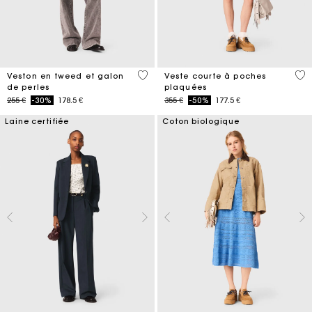
5 out of 5 Customer Rating
3,1
Veston en tweed et galon
Veste courte à poches
de perles
plaquées
Price reduced from
to
Price reduced from
to
255 €
-30%
178.5 €
355 €
-50%
177.5 €
Laine certifiée
Coton biologique