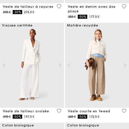
5 out of 5 Customer Rating
5 o
Veste de tailleur à rayures
Veste en denim avec dos
plissé
Price reduced from
to
395 €
-30%
276.5 €
Price reduced from
to
355 €
-50%
177.5 €
Viscose certifiée
Matière recyclée
5 out of 5 Customer Rating
3,4
Veste de tailleur croisée
Veste courte en tweed
Price reduced from
to
Price reduced from
to
395 €
-50%
197.5 €
345 €
-50%
172.5 €
Coton biologique
Coton biologique