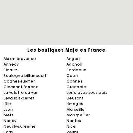
Les boutiques Maje en France
aix-en-provence
angers
annecy
avignon
biarritz
bordeaux
boulogne-billancourt
caen
cagnes-sur-mer
cannes
clermont-ferrand
grenoble
la valette-du-var
les clayes-sous-bois
levallois-perret
lieusant
lille
limoges
lyon
marseille
metz
montpellier
nancy
nantes
neuilly-sur-seine
nice
paris
reims