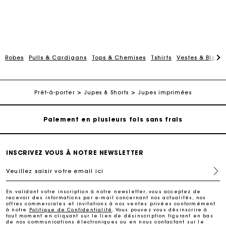
Robes
Pulls & Cardigans
Tops & Chemises
Tshirts
Vestes & Blous
Carte Cadeau Maje : la meilleure façon d'offrir le
cadeau parfait
Livraison à domicile offerte sous 2 jours ouvrés
Prêt-à-porter
Jupes & Shorts
Jupes imprimées
Paiement en plusieurs fois sans frais
Echanges & Retours offerts
INSCRIVEZ VOUS À NOTRE NEWSLETTER
Veuillez saisir votre email ici
Suivi de commande
En validant votre inscription à notre newsletter, vous acceptez de
recevoir des informations par e-mail concernant nos actualités, nos
Carte Cadeau Maje : la meilleure façon d'offrir le
offres commerciales et invitations à nos ventes privées conformément
cadeau parfait
à notre
Politique de Confidentialité
. Vous pouvez vous désinscrire à
tout moment en cliquant sur le lien de désinscription figurant en bas
de nos communications électroniques ou en nous contactant sur le