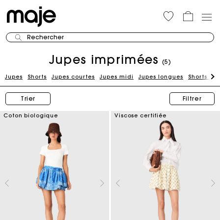
Rechercher
Jupes imprimées
(5)
Jupes
Shorts
Jupes courtes
Jupes midi
Jupes longues
Shorts en
Trier
Filtrer
Coton biologique
Viscose certifiée