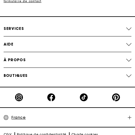
formulaire de contact
.
Livraison à domicile offerte sous 2 jours ouvrés
Paiement en plusieurs fois sans frais
SERVICES
Echanges & Retours offerts
AIDE
Suivi de commande
À PROPOS
Carte Cadeau Maje : la meilleure façon d'offrir le
cadeau parfait
BOUTIQUES
France
CGV
Politique de confidentialité
Charte cookies