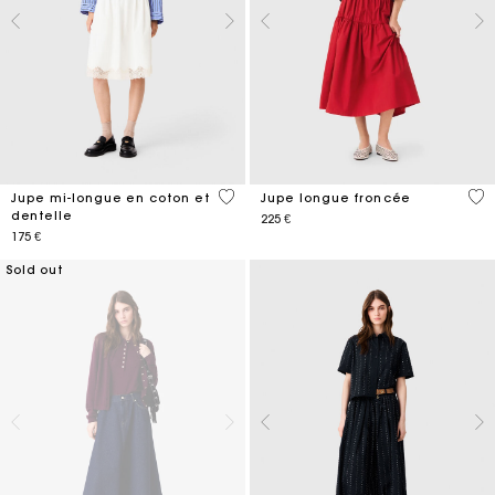
4,3 out of 5 Customer Rating
5 o
Jupe mi-longue en coton et
Jupe longue froncée
dentelle
225 €
175 €
Sold out