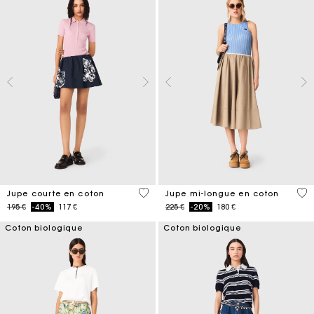
4,2 out of 5 Customer Rating
5 o
Jupe courte en coton
Jupe mi-longue en coton
Price reduced from
to
Price reduced from
to
195 €
-40%
117 €
225 €
-20%
180 €
Coton biologique
Coton biologique