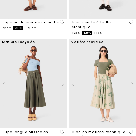
5 out of 5 Customer Rating
3,4
Jupe boule brodée de perles
Jupe courte à taille
élastique
Price reduced from
to
245 €
-30%
171.5 €
Price reduced from
to
195 €
-40%
117 €
Matière recyclée
Matière recyclée
3,1 out of 5 Customer Rating
3,1
Jupe longue plissée en
Jupe en matière technique