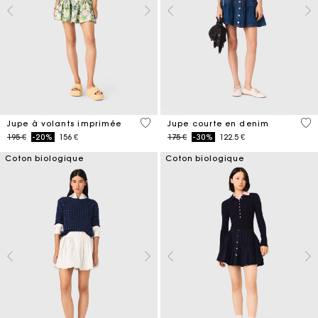
4,8 out of 5 Customer Rating
4,5
Jupe à volants imprimée
Jupe courte en denim
Price reduced from
to
Price reduced from
to
195 €
-20%
156 €
175 €
-30%
122.5 €
Coton biologique
Coton biologique