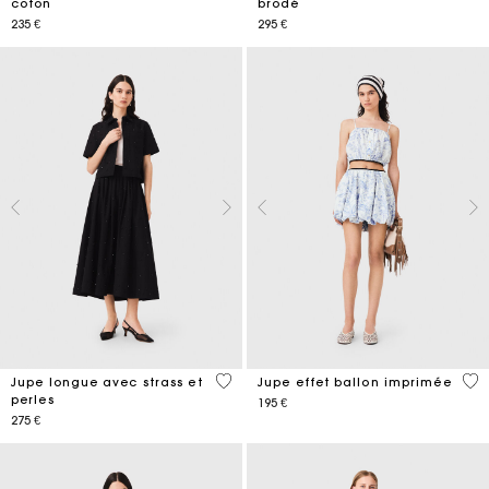
coton
brodé
235 €
295 €
4,1 out of 5 Customer Rating
4,8
Jupe longue avec strass et
Jupe effet ballon imprimée
perles
195 €
275 €