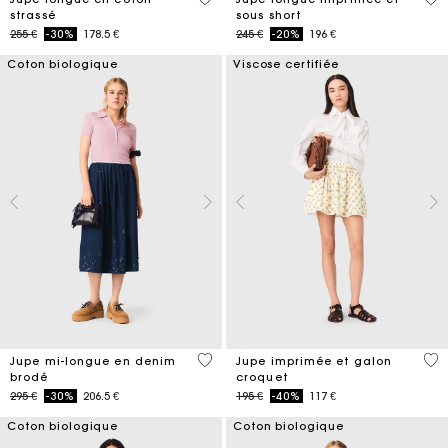
strassé
sous short
Price reduced from
to
Price reduced from
to
255 €
-30%
178.5 €
245 €
-20%
196 €
Coton biologique
Viscose certifiée
3,4 out of 5 Customer Rating
5 o
Jupe mi-longue en denim
Jupe imprimée et galon
brodé
croquet
Price reduced from
to
Price reduced from
to
295 €
-30%
206.5 €
195 €
-40%
117 €
Coton biologique
Coton biologique