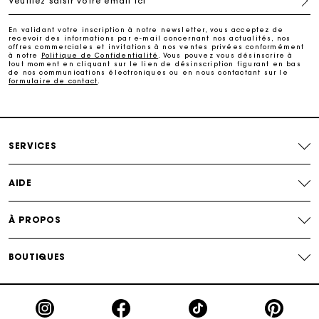
Veuillez saisir votre email ici
Suivi de commande
En validant votre inscription à notre newsletter, vous acceptez de
recevoir des informations par e-mail concernant nos actualités, nos
Carte Cadeau Maje : la meilleure façon d'offrir le
offres commerciales et invitations à nos ventes privées conformément
cadeau parfait
à notre
Politique de Confidentialité
. Vous pouvez vous désinscrire à
tout moment en cliquant sur le lien de désinscription figurant en bas
de nos communications électroniques ou en nous contactant sur le
formulaire de contact
.
Livraison à domicile offerte sous 2 jours ouvrés
Paiement en plusieurs fois sans frais
SERVICES
Echanges & Retours offerts
AIDE
Suivi de commande
À PROPOS
Carte Cadeau Maje : la meilleure façon d'offrir le
cadeau parfait
BOUTIQUES