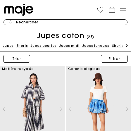
Rechercher
Jupes coton
(23)
Jupes
Shorts
Jupes courtes
Jupes midi
Jupes longues
Shorts en
Trier
Filtrer
Matière recyclée
Coton biologique