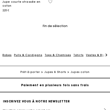
5 out of 5 Customer Rating
Jupe courte strassée en
coton
225 €
Fin de sélection
Robes
Pulls & Cardigans
Tops & Chemises
Tshirts
Vestes & Blous
Carte Cadeau Maje : la meilleure façon d'offrir le
cadeau parfait
Livraison à domicile offerte sous 2 jours ouvrés
Prêt-à-porter
Jupes & Shorts
Jupes coton
Paiement en plusieurs fois sans frais
Echanges & Retours offerts
INSCRIVEZ VOUS À NOTRE NEWSLETTER