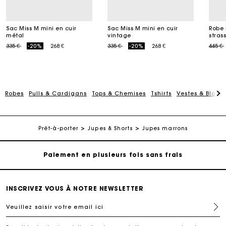
Sac Miss M mini en cuir
Sac Miss M mini en cuir
Robe 
métal
vintage
stras
Price reduced from
to
Price reduced from
to
Price
335 €
-20%
268 €
335 €
-20%
268 €
445 €
Robes
Pulls & Cardigans
Tops & Chemises
Tshirts
Vestes & Blous
Carte Cadeau Maje : la meilleure façon d'offrir le
cadeau parfait
Livraison à domicile offerte sous 2 jours ouvrés
Prêt-à-porter
Jupes & Shorts
Jupes marrons
Paiement en plusieurs fois sans frais
Echanges & Retours offerts
INSCRIVEZ VOUS À NOTRE NEWSLETTER
Veuillez saisir votre email ici
Suivi de commande