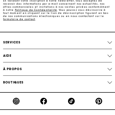
En validant votre inscription à notre newsletter, vous acceptez de
recevoir des informations par e-mail concernant nos actualités, nos
Carte Cadeau Maje : la meilleure façon d'offrir le
offres commerciales et invitations à nos ventes privées conformément
cadeau parfait
à notre
Politique de Confidentialité
. Vous pouvez vous désinscrire à
tout moment en cliquant sur le lien de désinscription figurant en bas
de nos communications électroniques ou en nous contactant sur le
formulaire de contact
.
Livraison à domicile offerte sous 2 jours ouvrés
Paiement en plusieurs fois sans frais
SERVICES
Echanges & Retours offerts
AIDE
Suivi de commande
À PROPOS
Carte Cadeau Maje : la meilleure façon d'offrir le
cadeau parfait
BOUTIQUES