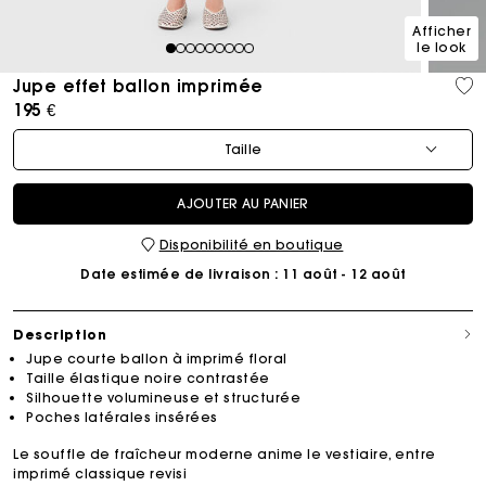
Afficher
le look
1
2
3
4
5
6
7
8
9
Jupe effet ballon imprimée
195 €
Taille
AJOUTER AU PANIER
Disponibilité en boutique
Date estimée de livraison
: 11 août - 12 août
Description
Jupe courte ballon à imprimé floral
Taille élastique noire contrastée
Silhouette volumineuse et structurée
Poches latérales insérées
Le souffle de fraîcheur moderne anime le vestiaire, entre
imprimé classique revisi