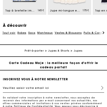
145 €
175 €
Livraison à domicile offerte sous 2 jours ouvrés
Top à bretelle imprimé
Jupe mi-longue en coton et dentelle
Paiement en plusieurs fois sans frais
À découvrir
Tout voir
Robes
Sacs
Manteaux
Vestes & Blousons
Pulls & Cardig
Echanges & Retours offerts
Suivi de commande
Prêt-à-porter
Jupes & Shorts
Jupes
Carte Cadeau Maje : la meilleure façon d'offrir le
cadeau parfait
Livraison à domicile offerte sous 2 jours ouvrés
INSCRIVEZ VOUS À NOTRE NEWSLETTER
Veuillez saisir votre email ici
Paiement en plusieurs fois sans frais
En validant votre inscription à notre newsletter, vous acceptez de
recevoir des informations par e-mail concernant nos actualités, nos
offres commerciales et invitations à nos ventes privées conformément
Echanges & Retours offerts
à notre
Politique de Confidentialité
. Vous pouvez vous désinscrire à