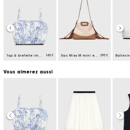
145 €
295 €
Top à bretelle imprimé
Sac Miss M mini en mix toile cuir
Vous aimerez aussi
Carte Cadeau Maje : la meilleure façon d'offrir le
cadeau parfait