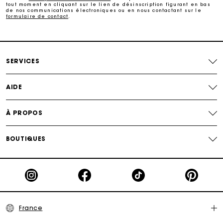
tout moment en cliquant sur le lien de désinscription figurant en bas
de nos communications électroniques ou en nous contactant sur le
formulaire de contact
.
Suivi de commande
Carte Cadeau Maje : la meilleure façon d'offrir le
cadeau parfait
SERVICES
AIDE
À PROPOS
BOUTIQUES
France