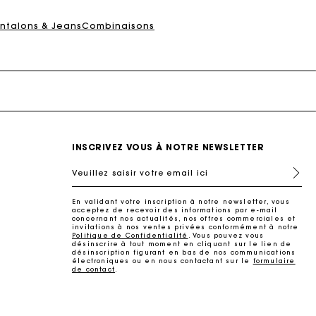
ait
ntalons & Jeans
Combinaisons
INSCRIVEZ VOUS À NOTRE NEWSLETTER
Veuillez saisir votre email ici
En validant votre inscription à notre newsletter, vous
ait
acceptez de recevoir des informations par e-mail
concernant nos actualités, nos offres commerciales et
invitations à nos ventes privées conformément à notre
Politique de Confidentialité
. Vous pouvez vous
désinscrire à tout moment en cliquant sur le lien de
désinscription figurant en bas de nos communications
électroniques ou en nous contactant sur le
formulaire
de contact
.