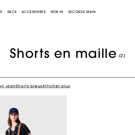
S
SACS
ACCESSOIRES
NEW IN
SECONDE MAIN
Shorts en maille
(2)
en jean
Shorts bleus
Afficher plus
Sacs Miss M
Sacs Miss M Pouch