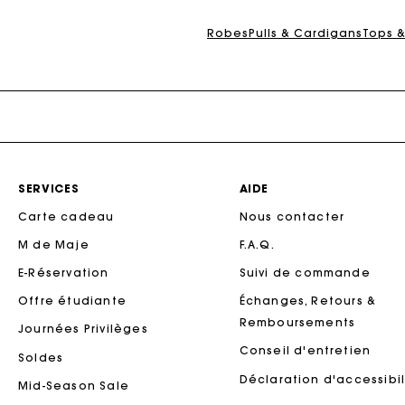
Maje x Blanca Miró
Ca
Robes
Pulls & Cardigans
Tops 
SERVICES
AIDE
Carte cadeau
Nous contacter
M de Maje
F.A.Q.
Ca
E-Réservation
Suivi de commande
Offre étudiante
Échanges, Retours &
Remboursements
Journées Privilèges
Conseil d'entretien
Soldes
Déclaration d'accessibil
Mid-Season Sale