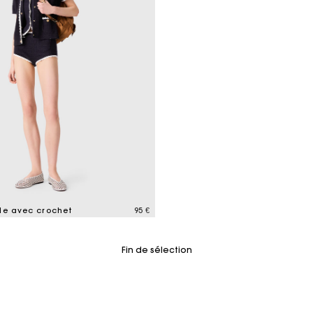
Sacs M
Sacs Milpli
Seconde M
Chaussur
Découvri
Découvri
le avec crochet
95 €
tomer Rating
Fin de sélection