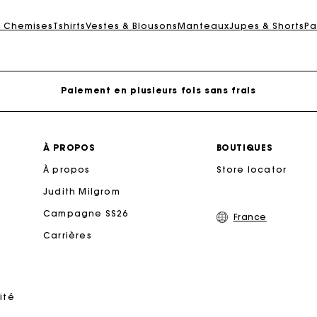
rte Cadeau Maje : la meilleure façon d'offrir le cadeau parf
& Chemises
Tshirts
Vestes & Blousons
Manteaux
Jupes & Shorts
Pa
Livraison à domicile offerte sous 2 jours ouvrés
Paiement en plusieurs fois sans frais
Echanges & Retours offerts
À PROPOS
BOUTIQUES
À propos
Suivi de commande
Store locator
Judith Milgrom
rte Cadeau Maje : la meilleure façon d'offrir le cadeau parf
Campagne SS26
France
Carrières
Livraison à domicile offerte sous 2 jours ouvrés
Paiement en plusieurs fois sans frais
ité