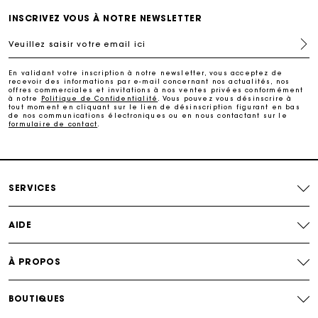
Livraison à domicile offerte sous 2 jours ouvrés
INSCRIVEZ VOUS À NOTRE NEWSLETTER
Veuillez saisir votre email ici
Paiement en plusieurs fois sans frais
En validant votre inscription à notre newsletter, vous acceptez de
recevoir des informations par e-mail concernant nos actualités, nos
offres commerciales et invitations à nos ventes privées conformément
Echanges & Retours offerts
à notre
Politique de Confidentialité
. Vous pouvez vous désinscrire à
tout moment en cliquant sur le lien de désinscription figurant en bas
de nos communications électroniques ou en nous contactant sur le
formulaire de contact
.
Suivi de commande
Carte Cadeau Maje : la meilleure façon d'offrir le
cadeau parfait
SERVICES
AIDE
À PROPOS
BOUTIQUES