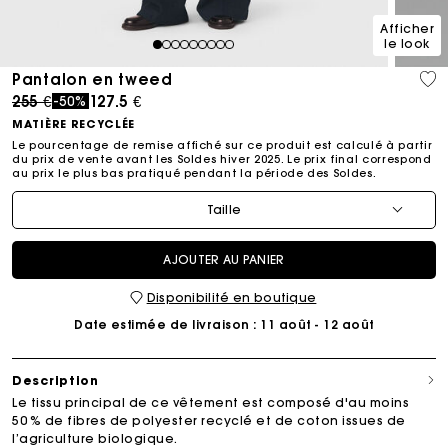
Afficher
le look
1
2
3
4
5
6
7
8
9
Pantalon en tweed
Price reduced from
to
255 €
127.5 €
-50%
MATIÈRE RECYCLÉE
Le pourcentage de remise affiché sur ce produit est calculé à partir
du prix de vente avant les Soldes hiver 2025. Le prix final correspond
au prix le plus bas pratiqué pendant la période des Soldes.​
Taille
AJOUTER AU PANIER
Disponibilité en boutique
Date estimée de livraison
: 11 août - 12 août
Description
Le tissu principal de ce vêtement est composé d'au moins
50 % de fibres de polyester recyclé et de coton issues de
l’agriculture biologique.