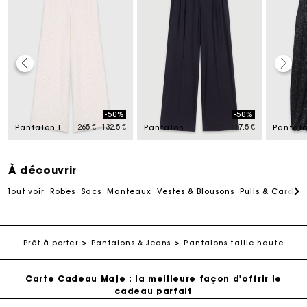
Carte Cadeau Maje : la meilleure façon d'offrir le
cadeau parfait
-50%
-50%
ced from
Price reduced from
to
Price reduced from
to
265 €
132.5 €
235 €
117.5 €
Pantalon large en tweed
Pantalon large de costume
Livraison à domicile offerte sous 2 jours ouvrés
Paiement en plusieurs fois sans frais
À découvrir
Tout voir
Robes
Sacs
Manteaux
Vestes & Blousons
Pulls & Cardig
Echanges & Retours offerts
Suivi de commande
Prêt-à-porter
Pantalons & Jeans
Pantalons taille haute
Carte Cadeau Maje : la meilleure façon d'offrir le
cadeau parfait