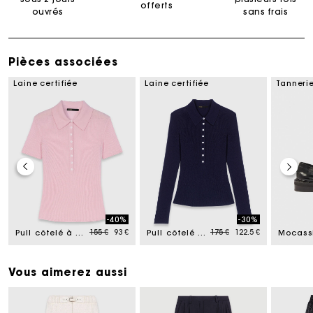
offerts
ouvrés
sans frais
Pièces associées
Laine certifiée
Laine certifiée
Tannerie
-40%
-30%
Price reduced from
to
Price reduced from
to
155 €
93 €
175 €
122.5 €
Pull côtelé à col polo
Pull côtelé à col polo
Mocassi
Vous aimerez aussi