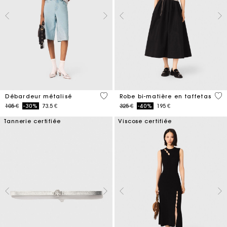
5 out of 5 Customer Rating
5 o
Débardeur métalisé
Robe bi-matière en taffetas
Price reduced from
to
Price reduced from
to
105 €
-30%
73.5 €
325 €
-40%
195 €
Tannerie certifiée
Viscose certifiée