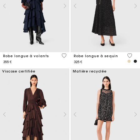
4,2 out of 5 Customer Rating
4,7 ou
Robe longue à volants
Robe longue à sequin
355 €
325 €
Viscose certifiée
Matière recyclée