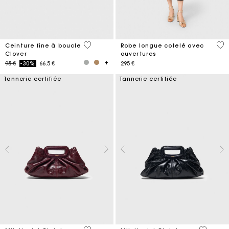
4,9 out of 5 Customer Rating
5 o
Ceinture fine à boucle
Robe longue cotelé avec
Clover
ouvertures
Price reduced from
to
95 €
-30%
66.5 €
295 €
Tannerie certifiée
Tannerie certifiée