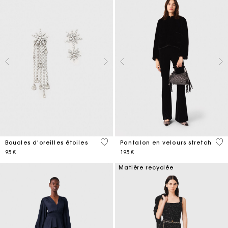
5 out of 5 Customer Rating
4,5
Boucles d'oreilles étoiles
Pantalon en velours stretch
95 €
195 €
Matière recyclée