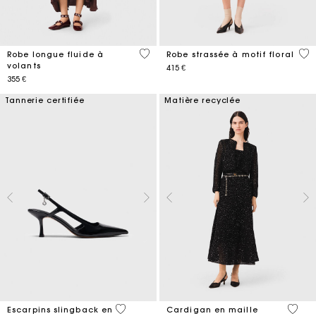
4,6 out of 5 Customer Rating
3,2
Robe longue fluide à
Robe strassée à motif floral
volants
415 €
355 €
Tannerie certifiée
Matière recyclée
5 out of 5 Customer Rating
5 out 
Escarpins slingback en
Cardigan en maille