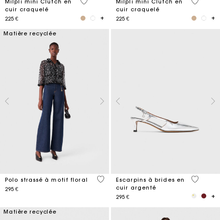
5 out of 5 Customer Rating
5 out of 
Milpli mini Clutch en
Milpli mini Clutch en
cuir craquelé
cuir craquelé
225 €
225 €
Matière recyclée
4,7 out of 5 Customer Rating
5 out of 
Polo strassé à motif floral
Escarpins à brides en
cuir argenté
295 €
295 €
Matière recyclée