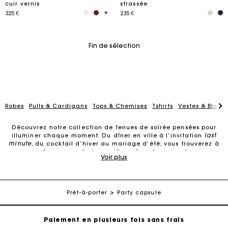
cuir vernis
strassée
325 €
235 €
Fin de sélection
Robes
Pulls & Cardigans
Tops & Chemises
Tshirts
Vestes & Blous
Découvrez notre collection de tenues de soirée pensées pour
illuminer chaque moment. Du dîner en ville à l’invitation
last
minute
, du cocktail d’hiver au mariage d’été, vous trouverez à
coup sûr une, ou plusieurs pièces, à porter pour chaque
Voir plus
Carte Cadeau Maje : la meilleure façon d'offrir le
occasion.
cadeau parfait
Découvrez notre collection de tenues de soirée pour femme
Livraison à domicile offerte sous 2 jours ouvrés
Qu’il s’agisse d’un
grand événement
ou d’un
simple moment
Prêt-à-porter
Party capsule
entre amis
, la robe reste l’incontournable du vestiaire du soir.
À strass, à volants ou en tweed, elle se décline dans toutes ses
versions.
Robes en dentelle
,
robes en satin
,
robes de soirée
tout
Paiement en plusieurs fois sans frais
en sequins... chaque modèle met en valeur un
détail
, une