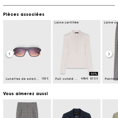
Pièces associées
Laine certifiée
Laine ce
-50%
ced from
Price reduced from
to
155 €
175 €
87.5 €
Lunettes de soleil pilote
Pull cotelé à col polo
Vous aimerez aussi