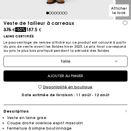
Afficher
le look
1
2
3
4
5
6
7
8
Veste de tailleur à carreaux
Price reduced from
to
375 €
187.5 €
-50%
LAINE CERTIFIÉE
Le pourcentage de remise affiché sur ce produit est calculé à partir
du prix de vente avant les Soldes hiver 2025. Le prix final correspond
au prix le plus bas pratiqué pendant la période des Soldes.​
Taille
AJOUTER AU PANIER
Disponibilité en boutique
Date estimée de livraison
: 11 août - 12 août
Description
Veste en laine grise
Coupe droite oversize esprit masculin
Fermeture à simple boutonnage