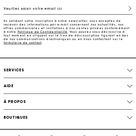
Veuillez saisir votre email ici
Paiement en plusieurs fois sans frais
En validant votre inscription à notre newsletter, vous acceptez de
recevoir des informations par e-mail concernant nos actualités, nos
offres commerciales et invitations à nos ventes privées conformément
Echanges & Retours offerts
à notre
Politique de Confidentialité
. Vous pouvez vous désinscrire à
tout moment en cliquant sur le lien de désinscription figurant en bas
de nos communications électroniques ou en nous contactant sur le
formulaire de contact
.
Suivi de commande
Carte Cadeau Maje : la meilleure façon d'offrir le
cadeau parfait
SERVICES
AIDE
À PROPOS
BOUTIQUES