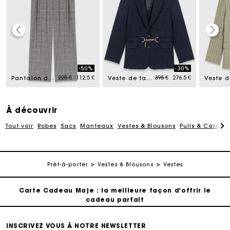
Carte Cadeau Maje : la meilleure façon d'offrir le
cadeau parfait
-50%
-30%
d from
Price reduced from
to
Price reduced from
to
225 €
112.5 €
395 €
276.5 €
Livraison à domicile offerte sous 2 jours ouvrés
Pantalon de tailleur à carreaux
Veste de tailleur à rayures
Paiement en plusieurs fois sans frais
À découvrir
Tout voir
Robes
Sacs
Manteaux
Vestes & Blousons
Pulls & Cardig
Echanges & Retours offerts
Suivi de commande
Prêt-à-porter
Vestes & Blousons
Vestes
Carte Cadeau Maje : la meilleure façon d'offrir le
cadeau parfait
Livraison à domicile offerte sous 2 jours ouvrés
INSCRIVEZ VOUS À NOTRE NEWSLETTER