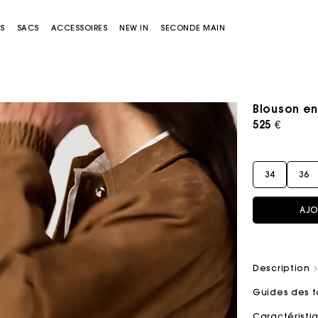
S
SACS
ACCESSOIRES
NEW IN
SECONDE MAIN
Blouson e
525 €
34
36
AJO
Sacs Miss M
Sacs Miss M Pouch
Description
Guides des t
Caractérist