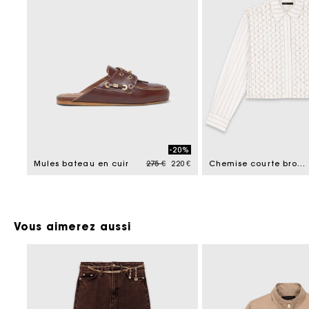
-20%
Price reduced from
to
Mules bateau en cuir
275 €
220 €
Chemise courte brodée de perles
Vous aimerez aussi