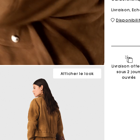
Livraison, E
Disponibil
Sacs M
Sacs Milpli
Seconde M
Chaussur
Livraison offe
Découvri
Découvri
sous 2 jour
Afficher le look
ouvrés