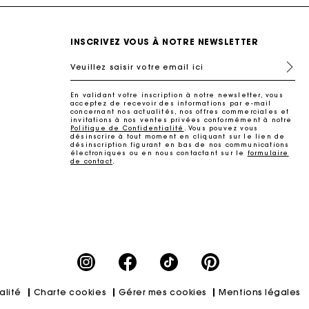
INSCRIVEZ VOUS À NOTRE NEWSLETTER
Veuillez saisir votre email ici
En validant votre inscription à notre newsletter, vous
acceptez de recevoir des informations par e-mail
concernant nos actualités, nos offres commerciales et
invitations à nos ventes privées conformément à notre
Politique de Confidentialité
. Vous pouvez vous
désinscrire à tout moment en cliquant sur le lien de
désinscription figurant en bas de nos communications
électroniques ou en nous contactant sur le
formulaire
de contact
.
ait
alité
Charte cookies
Gérer mes cookies
Mentions légales