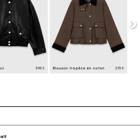
ait
uir
595 €
Blouson trapèze en coton
375 €
Blo
ait