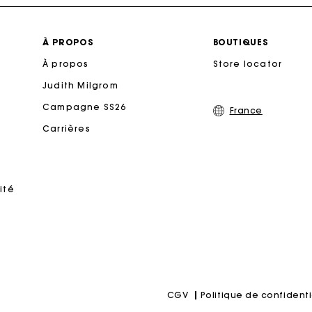
Livraison à domicile offerte sous 2 jours ouvrés
À PROPOS
BOUTIQUES
À propos
Store locator
Paiement en plusieurs fois sans frais
Judith Milgrom
Echanges & Retours offerts
Campagne SS26
France
Carrières
Suivi de commande
rte Cadeau Maje : la meilleure façon d'offrir le cadeau parf
ité
Politique de confidenti
CGV