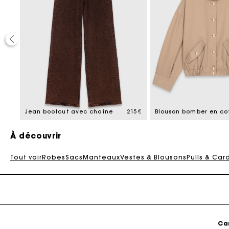
Ca
40%
reduced from
255 €
Jean bootcut avec chaîne
215 €
Blouson bomber en co
À découvrir
Tout voir
Robes
Sacs
Manteaux
Vestes & Blousons
Pulls & Car
Ca