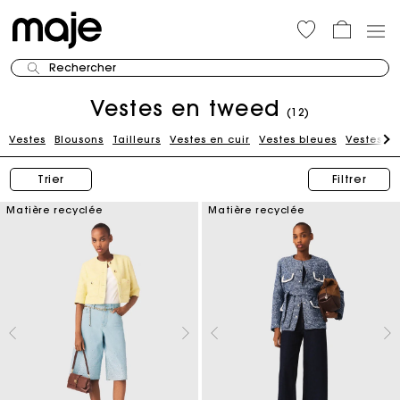
Rechercher
Vestes en tweed
(12)
Vestes
Blousons
Tailleurs
Vestes en cuir
Vestes bleues
Vestes be
Trier
Filtrer
Matière recyclée
Matière recyclée