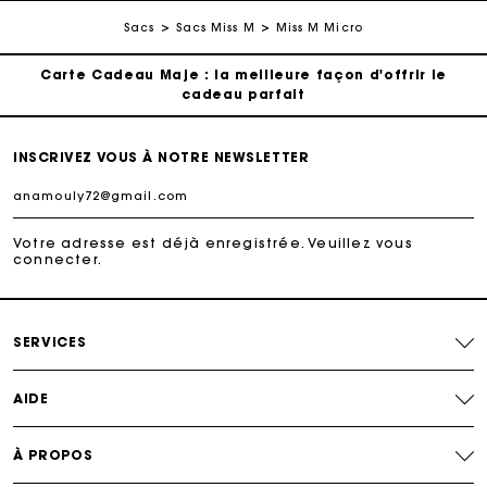
Suivi de commande
Sacs
Sacs Miss M
Miss M Micro
Carte Cadeau Maje : la meilleure façon d'offrir le
cadeau parfait
Livraison à domicile offerte sous 2 jours ouvrés
INSCRIVEZ VOUS À NOTRE NEWSLETTER
Paiement en plusieurs fois sans frais
Votre adresse est déjà enregistrée. Veuillez vous
connecter.
Echanges & Retours offerts
Suivi de commande
SERVICES
Carte Cadeau Maje : la meilleure façon d'offrir le
AIDE
cadeau parfait
À PROPOS