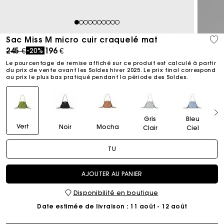
1
2
3
4
5
6
7
8
9
10
Sac Miss M micro cuir craquelé mat
Price reduced from
to
245 €
196 €
-20%
Le pourcentage de remise affiché sur ce produit est calculé à partir
du prix de vente avant les Soldes hiver 2025. Le prix final correspond
au prix le plus bas pratiqué pendant la période des Soldes.​
Gris
Bleu
Vert
Noir
Mocha
Clair
Ciel
TU
AJOUTER AU PANIER
Disponibilité en boutique
Date estimée de livraison
: 11 août - 12 août