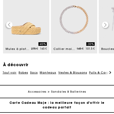
Carte Cadeau Maje : la meilleure façon d'offrir le
cadeau parfait
-40%
-30%
Livraison à domicile offerte sous 2 jours ouvrés
d from
Price reduced from
to
Price reduced from
to
275 €
165 €
145 €
101.5 €
Mules à plateforme effet raphia
Collier maillon bicolore à strass
Paiement en plusieurs fois sans frais
À découvrir
Tout voir
Robes
Sacs
Manteaux
Vestes & Blousons
Pulls & Cardig
Echanges & Retours offerts
Suivi de commande
Accessoires
Sandales & Ballerines
Carte Cadeau Maje : la meilleure façon d'offrir le
cadeau parfait