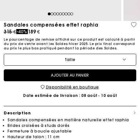
1
2
3
4
5
6
7
8
9
Sandales compensées effet raphia
Price reduced from
to
315 €
189 €
-40%
Le pourcentage de remise affiché sur ce produit est calculé à partir
du prix de vente avant les Soldes hiver 2025. Le prix final correspond
au prix le plus bas pratiqué pendant la période des Soldes.​
Taille
AJOUTER AU PANIER
Disponibilité en boutique
Date estimée de livraison
: 08 août - 10 août
Description
Sandales compensées en matière naturelle effet raphia
Brides croisées à studs dorés
Fermeture à boucle ajustable
Hauteur de talon : 11 cm