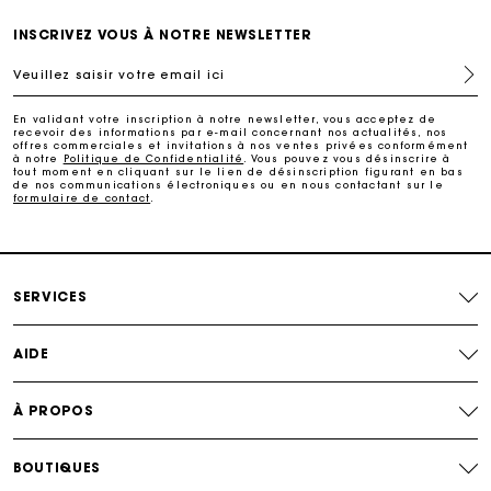
Livraison à domicile offerte sous 2 jours ouvrés
INSCRIVEZ VOUS À NOTRE NEWSLETTER
Veuillez saisir votre email ici
Paiement en plusieurs fois sans frais
En validant votre inscription à notre newsletter, vous acceptez de
recevoir des informations par e-mail concernant nos actualités, nos
Echanges & Retours offerts
offres commerciales et invitations à nos ventes privées conformément
à notre
Politique de Confidentialité
. Vous pouvez vous désinscrire à
tout moment en cliquant sur le lien de désinscription figurant en bas
de nos communications électroniques ou en nous contactant sur le
formulaire de contact
.
Suivi de commande
Carte Cadeau Maje : la meilleure façon d'offrir le
cadeau parfait
SERVICES
AIDE
À PROPOS
BOUTIQUES