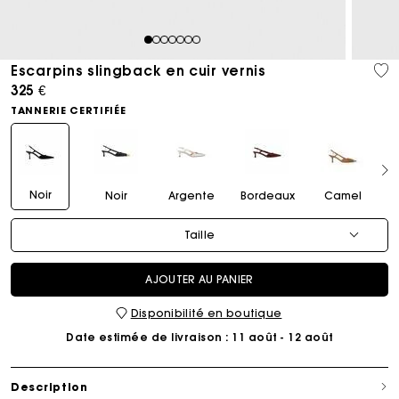
1
2
3
4
5
6
7
Escarpins slingback en cuir vernis
325 €
TANNERIE CERTIFIÉE
Noir
Noir
Argente
Bordeaux
Camel
Taille
AJOUTER AU PANIER
Disponibilité en boutique
Date estimée de livraison
: 11 août - 12 août
Description