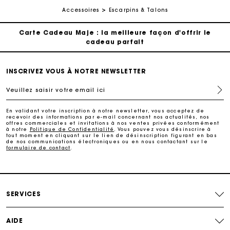
Suivi de commande
Accessoires
Escarpins & Talons
Carte Cadeau Maje : la meilleure façon d'offrir le
cadeau parfait
Livraison à domicile offerte sous 2 jours ouvrés
INSCRIVEZ VOUS À NOTRE NEWSLETTER
Veuillez saisir votre email ici
Paiement en plusieurs fois sans frais
En validant votre inscription à notre newsletter, vous acceptez de
recevoir des informations par e-mail concernant nos actualités, nos
Echanges & Retours offerts
offres commerciales et invitations à nos ventes privées conformément
à notre
Politique de Confidentialité
. Vous pouvez vous désinscrire à
tout moment en cliquant sur le lien de désinscription figurant en bas
de nos communications électroniques ou en nous contactant sur le
formulaire de contact
.
Suivi de commande
Carte Cadeau Maje : la meilleure façon d'offrir le
cadeau parfait
SERVICES
AIDE