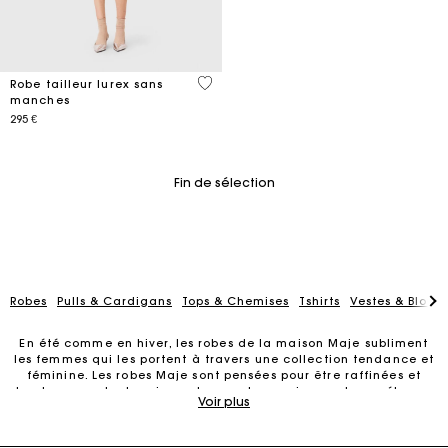
4,5 out of 5 Customer Rating
Robe tailleur lurex sans
manches
295 €
Fin de sélection
Carte Cadeau Maje : la meilleure façon d'offrir le
cadeau parfait
Livraison à domicile offerte sous 2 jours ouvrés
Robes
Pulls & Cardigans
Tops & Chemises
Tshirts
Vestes & Blous
En été comme en hiver, les robes de la maison Maje subliment
Paiement en plusieurs fois sans frais
les femmes qui les portent à travers une collection tendance et
féminine. Les robes Maje sont pensées pour être raffinées et
tendance en toutes circonstances. Leur univers est un mélange
Voir plus
très parisien d’élégance et de féminité. Nos robes s'adaptent à
Echanges & Retours offerts
toutes car elles lient styles intemporels et nouveautés.
Emblématiques, les robes à motif et imprimées font partie des