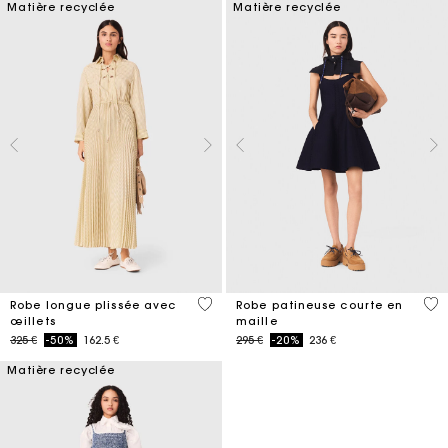
Matière recyclée
Matière recyclée
3,9 out of 5 Customer Rating
4,2
Robe longue plissée avec
Robe patineuse courte en
œillets
maille
Price reduced from
to
Price reduced from
to
325 €
-50%
162.5 €
295 €
-20%
236 €
Matière recyclée