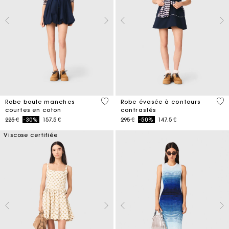
4,5 out of 5 Customer Rating
4 o
Robe boule manches
Robe évasée à contours
courtes en coton
contrastés
Price reduced from
to
Price reduced from
to
225 €
-30%
157.5 €
295 €
-50%
147.5 €
Viscose certifiée