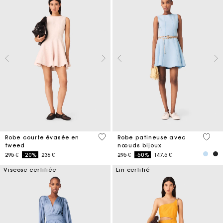
3,3 out of 5 Customer Rating
5 out 
Robe courte évasée en
Robe patineuse avec
tweed
nœuds bijoux
Price reduced from
to
Price reduced from
to
295 €
-20%
236 €
295 €
-50%
147.5 €
Viscose certifiée
Lin certifié