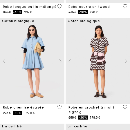
4,5 out of 5 Customer Rating
4,7
Robe longue en lin mélangé
Robe courte en tweed
Price reduced from
to
Price reduced from
to
395 €
-40%
237 €
275 €
-20%
220 €
Coton biologique
Coton biologique
4,1 out of 5 Customer Rating
4,3
Robe chemise évasée
Robe en crochet à motif
zigzag
Price reduced from
to
275 €
-30%
192.5 €
Price reduced from
to
255 €
-30%
178.5 €
Lin certifié
Lin certifié