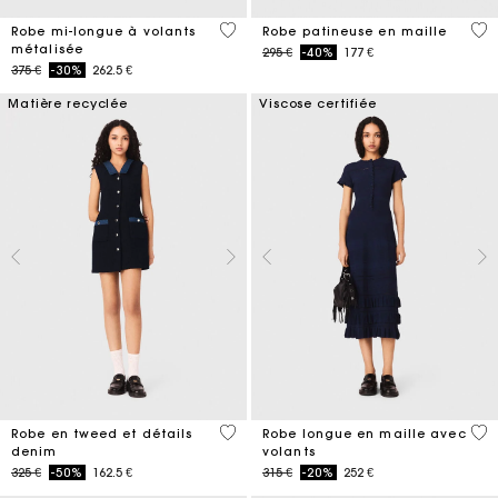
4 out of 5 Customer Rating
4,1
Robe mi-longue à volants
Robe patineuse en maille
métalisée
Price reduced from
to
295 €
-40%
177 €
Price reduced from
to
375 €
-30%
262.5 €
Matière recyclée
Viscose certifiée
5 out of 5 Customer Rating
5 o
Robe en tweed et détails
Robe longue en maille avec
denim
volants
Price reduced from
to
Price reduced from
to
325 €
-50%
162.5 €
315 €
-20%
252 €