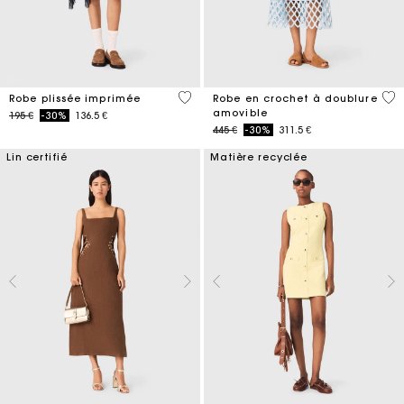
4,9 out of 5 Customer Rating
5 o
Robe plissée imprimée
Robe en crochet à doublure
amovible
Price reduced from
to
195 €
-30%
136.5 €
Price reduced from
to
445 €
-30%
311.5 €
Lin certifié
Matière recyclée