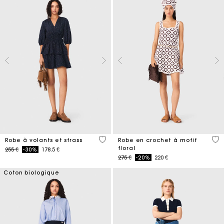
5 out of 5 Customer Rating
5 o
Robe à volants et strass
Robe en crochet à motif
floral
Price reduced from
to
255 €
-30%
178.5 €
Price reduced from
to
275 €
-20%
220 €
Coton biologique