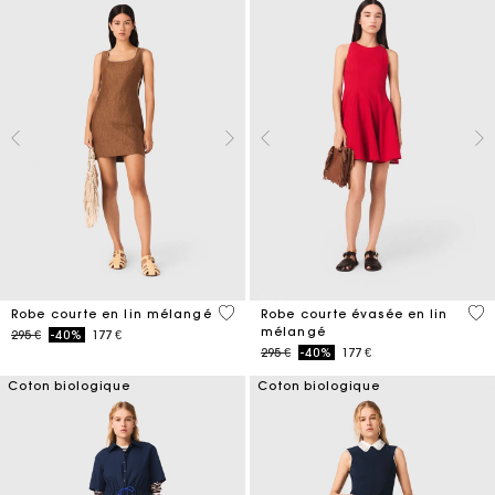
4,1 out of 5 Customer Rating
3,3
Robe courte en lin mélangé
Robe courte évasée en lin
mélangé
Price reduced from
to
295 €
-40%
177 €
Price reduced from
to
295 €
-40%
177 €
Coton biologique
Coton biologique