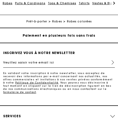
cadeau parfait
Robes
Pulls & Cardigans
Tops & Chemises
Tshirts
Vestes & Blous
Livraison à domicile offerte sous 2 jours ouvrés
Prêt-à-porter
Robes
Robes colorées
Paiement en plusieurs fois sans frais
Echanges & Retours offerts
INSCRIVEZ VOUS À NOTRE NEWSLETTER
Suivi de commande
Veuillez saisir votre email ici
Carte Cadeau Maje : la meilleure façon d'offrir le
En validant votre inscription à notre newsletter, vous acceptez de
cadeau parfait
recevoir des informations par e-mail concernant nos actualités, nos
offres commerciales et invitations à nos ventes privées conformément
à notre
Politique de Confidentialité
. Vous pouvez vous désinscrire à
tout moment en cliquant sur le lien de désinscription figurant en bas
Livraison à domicile offerte sous 2 jours ouvrés
de nos communications électroniques ou en nous contactant sur le
formulaire de contact
.
Paiement en plusieurs fois sans frais
SERVICES