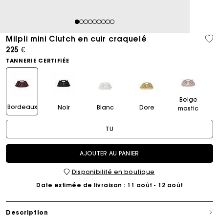
1
2
3
4
5
6
7
8
9
Milpli mini Clutch en cuir craquelé
225 €
TANNERIE CERTIFIÉE
Beige
Bordeaux
Noir
Blanc
Dore
mastic
TU
AJOUTER AU PANIER
Disponibilité en boutique
Date estimée de livraison
: 11 août - 12 août
Description