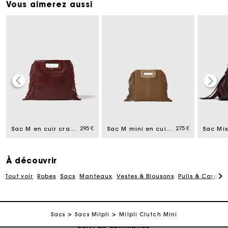
Vous aimerez aussi
Carte Cadeau Maje : la meilleure façon d'offrir le
cadeau parfait
295 €
275 €
Sac M en cuir craquelé
Sac M mini en cuir suède
Livraison à domicile offerte sous 2 jours ouvrés
À découvrir
Paiement en plusieurs fois sans frais
Tout voir
Robes
Sacs
Manteaux
Vestes & Blousons
Pulls & Cardig
Echanges & Retours offerts
Sacs
Sacs Milpli
Milpli Clutch Mini
Suivi de commande