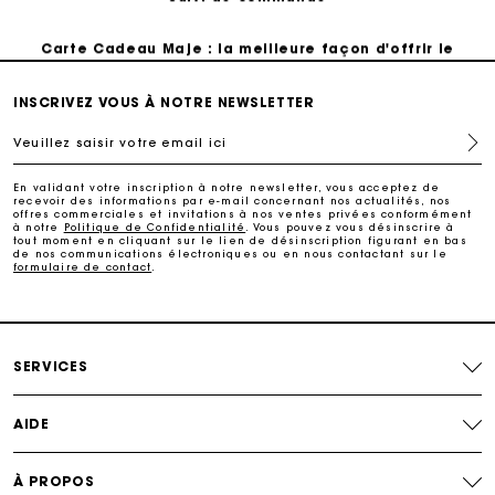
Carte Cadeau Maje : la meilleure façon d'offrir le
cadeau parfait
INSCRIVEZ VOUS À NOTRE NEWSLETTER
Livraison à domicile offerte sous 2 jours ouvrés
Veuillez saisir votre email ici
Paiement en plusieurs fois sans frais
En validant votre inscription à notre newsletter, vous acceptez de
recevoir des informations par e-mail concernant nos actualités, nos
offres commerciales et invitations à nos ventes privées conformément
à notre
Politique de Confidentialité
. Vous pouvez vous désinscrire à
Echanges & Retours offerts
tout moment en cliquant sur le lien de désinscription figurant en bas
de nos communications électroniques ou en nous contactant sur le
formulaire de contact
.
Suivi de commande
Carte Cadeau Maje : la meilleure façon d'offrir le
SERVICES
cadeau parfait
AIDE
À PROPOS