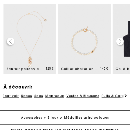
Carte Cadeau Maje : la meilleure façon d'offrir le
cadeau parfait
Livraison à domicile offerte sous 2 jours ouvrés
125 €
145 €
Sautoir poisson en perles
Collier choker en perles
Paiement en plusieurs fois sans frais
À découvrir
Tout voir
Robes
Sacs
Manteaux
Vestes & Blousons
Pulls & Cardig
Echanges & Retours offerts
Suivi de commande
Accessoires
Bijoux
Médailles astrologiques