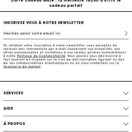
Carte Cadeau Maje : la meilleure façon d'offrir le
cadeau parfait
Livraison à domicile offerte sous 2 jours ouvrés
INSCRIVEZ VOUS À NOTRE NEWSLETTER
Veuillez saisir votre email ici
Paiement en plusieurs fois sans frais
En validant votre inscription à notre newsletter, vous acceptez de
recevoir des informations par e-mail concernant nos actualités, nos
Echanges & Retours offerts
offres commerciales et invitations à nos ventes privées conformément
à notre
Politique de Confidentialité
. Vous pouvez vous désinscrire à
tout moment en cliquant sur le lien de désinscription figurant en bas
de nos communications électroniques ou en nous contactant sur le
formulaire de contact
.
Suivi de commande
Carte Cadeau Maje : la meilleure façon d'offrir le
cadeau parfait
SERVICES
AIDE
À PROPOS