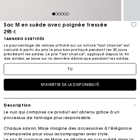
1
2
3
4
5
6
Sac M en suède avec poignée tressée
295 €
TANNERIE CERTIFIÉE
Le pourcentage de remise affiché sur un article "last chance" est
calculé à partir du prix le plus bas pratiqué pendant les 30 jours
précédant les soldes. Le prix "last chance", appliqué depuis la fin
des soldes, se base sur la dernière démarque pendant les soldes.​
TU
M'AVERTIR DE LA DISPONIBILITÉ
Description
Le cuir qui compose ce produit est obtenu grâce à un
processus de tannage plus responsable.
Chaque saison, Maje imagine des accessoires à l'élégance
intemporelle pour vous accompagner avec style.
Le sac M, iconique de Maje, se décline en cuir suédé dans la