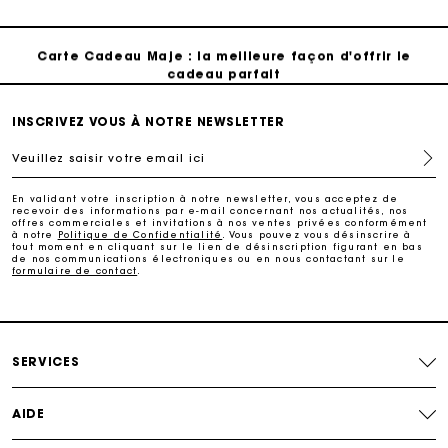
Suivi de commande
Carte Cadeau Maje : la meilleure façon d'offrir le
cadeau parfait
Livraison à domicile offerte sous 2 jours ouvrés
INSCRIVEZ VOUS À NOTRE NEWSLETTER
Veuillez saisir votre email ici
Paiement en plusieurs fois sans frais
En validant votre inscription à notre newsletter, vous acceptez de
recevoir des informations par e-mail concernant nos actualités, nos
offres commerciales et invitations à nos ventes privées conformément
Echanges & Retours offerts
à notre
Politique de Confidentialité
. Vous pouvez vous désinscrire à
tout moment en cliquant sur le lien de désinscription figurant en bas
de nos communications électroniques ou en nous contactant sur le
formulaire de contact
.
Suivi de commande
Carte Cadeau Maje : la meilleure façon d'offrir le
cadeau parfait
SERVICES
AIDE