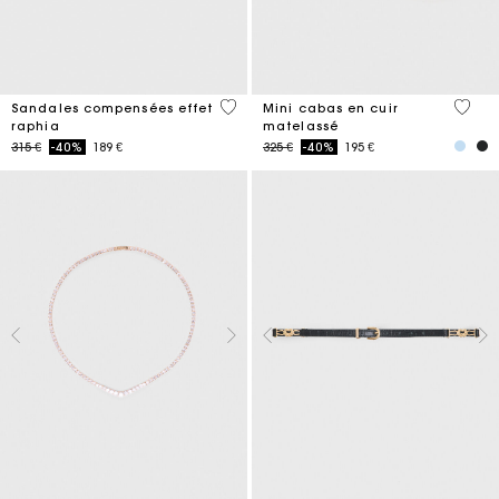
3,5 out of 5 Customer Rating
5 out 
Sandales compensées effet
Mini cabas en cuir
raphia
matelassé
Price reduced from
to
Price reduced from
to
315 €
-40%
189 €
325 €
-40%
195 €