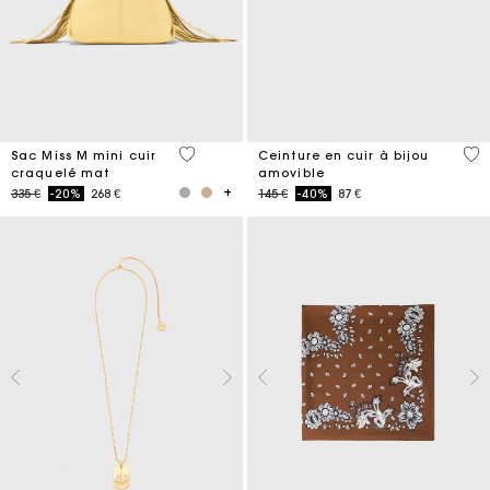
5 out of 5 Customer Rating
4,5
Sac Miss M mini cuir
Ceinture en cuir à bijou
craquelé mat
amovible
Price reduced from
to
Price reduced from
to
335 €
-20%
268 €
145 €
-40%
87 €