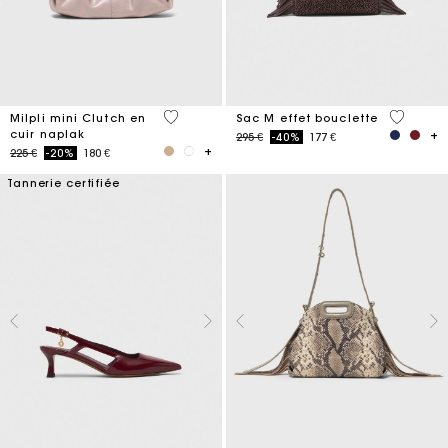
4,6 out of 5 Customer Rating
4,1 out o
Milpli mini Clutch en
Sac M effet bouclette
cuir naplak
Price reduced from
to
295 €
-40%
177 €
Price reduced from
to
225 €
-20%
180 €
Tannerie certifiée