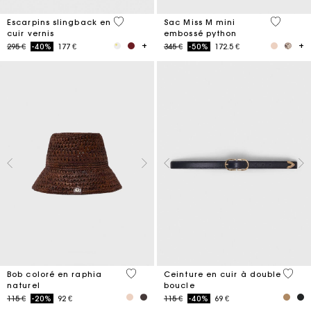
3,7 out of 5 Customer Rating
3,5 out o
Escarpins slingback en
Sac Miss M mini
cuir vernis
embossé python
Price reduced from
to
Price reduced from
to
295 €
-40%
177 €
345 €
-50%
172.5 €
3,5 out of 5 Customer Rating
4,8 ou
Bob coloré en raphia
Ceinture en cuir à double
naturel
boucle
Price reduced from
to
Price reduced from
to
115 €
-20%
92 €
115 €
-40%
69 €