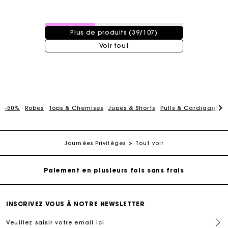
39 / 107 produits
Plus de produits (39/107)
Voir tout
Carte Cadeau Maje : la meilleure façon d'offrir le
cadeau parfait
-50%
Robes
Tops & Chemises
Jupes & Shorts
Pulls & Cardigans
P
Livraison à domicile offerte sous 2 jours ouvrés
Journées Privilèges
Tout voir
Paiement en plusieurs fois sans frais
Echanges & Retours offerts
INSCRIVEZ VOUS À NOTRE NEWSLETTER
Suivi de commande
Veuillez saisir votre email ici