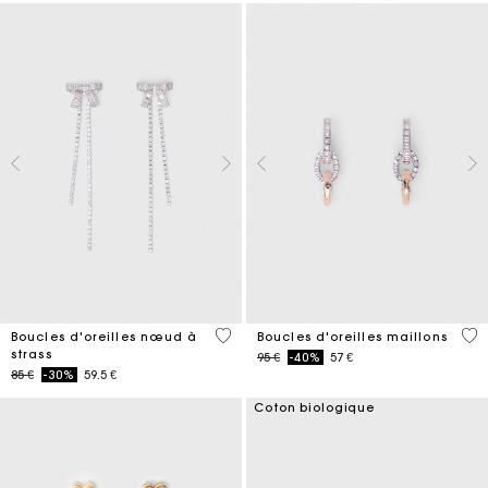
5 out of 5 Customer Rating
4,9
Boucles d'oreilles nœud à
Boucles d'oreilles maillons
strass
Price reduced from
to
95 €
-40%
57 €
Price reduced from
to
85 €
-30%
59.5 €
Coton biologique