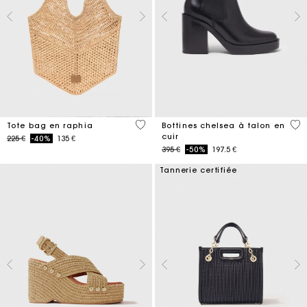
3,7 out of 5 Customer Rating
4,4
Tote bag en raphia
Bottines chelsea à talon en
cuir
Price reduced from
to
225 €
-40%
135 €
Price reduced from
to
395 €
-50%
197.5 €
Tannerie certifiée