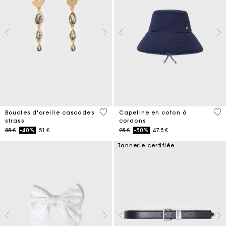
3,3 out of 5 Customer Rating
4,8
Boucles d'oreille cascades
Capeline en coton à
strass
cordons
Price reduced from
to
Price reduced from
to
85 €
-40%
51 €
95 €
-50%
47.5 €
Tannerie certifiée