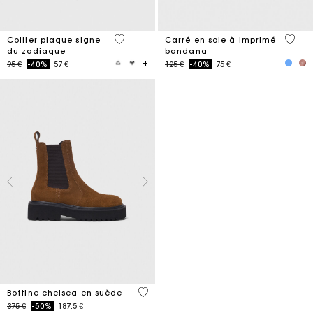
3,2 out of 5 Customer Rating
3,7 ou
Collier plaque signe
Carré en soie à imprimé
du zodiaque
bandana
Price reduced from
to
Price reduced from
to
95 €
-40%
57 €
125 €
-40%
75 €
5 out of 5 Customer Rating
Bottine chelsea en suède
Price reduced from
to
375 €
-50%
187.5 €