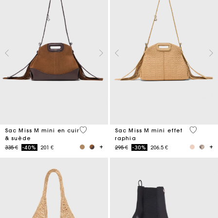
4 out of 5 Customer Rating
4,5 out o
Sac Miss M mini en cuir
Sac Miss M mini effet
& suède
raphia
Price reduced from
to
Price reduced from
to
335 €
-40%
201 €
295 €
-30%
206.5 €