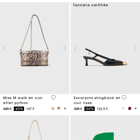
Tannerie certifiée
5 out of 5 Customer Rating
3,7 out o
Miss M walk en cuir
Escarpins slingback en
effet python
cuir lisse
Price reduced from
to
Price reduced from
to
245 €
-40%
147 €
325 €
-50%
162.5 €