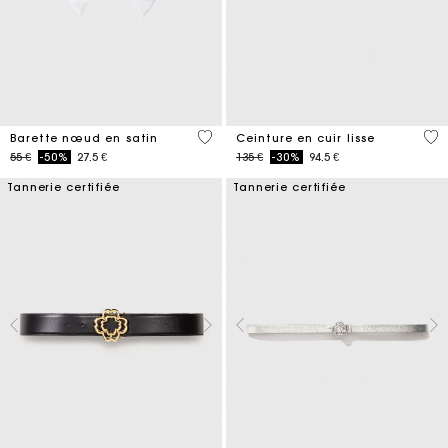
4,7 out of 5 Customer Rating
4,2
Barette nœud en satin
Ceinture en cuir lisse
Price reduced from
to
Price reduced from
to
55 €
-50%
27.5 €
135 €
-30%
94.5 €
Tannerie certifiée
Tannerie certifiée