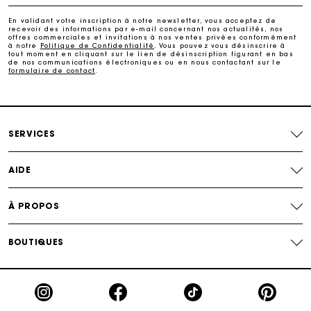
Carte Cadeau Maje : la meilleure façon d'offrir le
En validant votre inscription à notre newsletter, vous acceptez de
cadeau parfait
recevoir des informations par e-mail concernant nos actualités, nos
offres commerciales et invitations à nos ventes privées conformément
à notre
Politique de Confidentialité
. Vous pouvez vous désinscrire à
tout moment en cliquant sur le lien de désinscription figurant en bas
Livraison à domicile offerte sous 2 jours ouvrés
de nos communications électroniques ou en nous contactant sur le
formulaire de contact
.
Paiement en plusieurs fois sans frais
SERVICES
Echanges & Retours offerts
AIDE
Suivi de commande
À PROPOS
Carte Cadeau Maje : la meilleure façon d'offrir le
cadeau parfait
BOUTIQUES