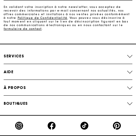
En validant votre inscription à notre newsletter, vous acceptez de
recevoir des informations par e-mail concernant nos actualités, nos
offres commerciales et invitations à nos ventes privées conformément
Echanges & Retours offerts
à notre
Politique de Confidentialité
. Vous pouvez vous désinscrire à
tout moment en cliquant sur le lien de désinscription figurant en bas
de nos communications électroniques ou en nous contactant sur le
formulaire de contact
.
Suivi de commande
Carte Cadeau Maje : la meilleure façon d'offrir le
cadeau parfait
SERVICES
AIDE
À PROPOS
BOUTIQUES