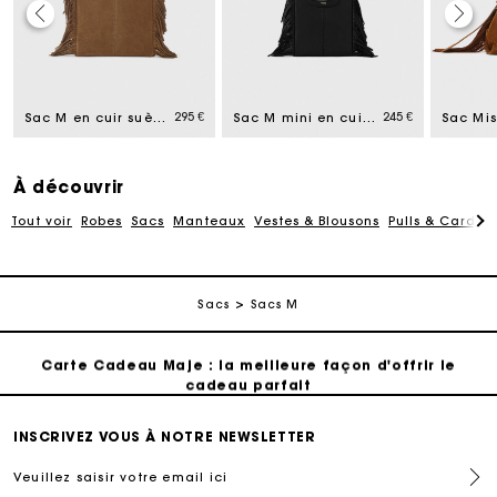
Carte Cadeau Maje : la meilleure façon d'offrir le
cadeau parfait
295 €
245 €
Sac M en cuir suède
Sac M mini en cuir lisse
Livraison à domicile offerte sous 2 jours ouvrés
Paiement en plusieurs fois sans frais
À découvrir
Tout voir
Robes
Sacs
Manteaux
Vestes & Blousons
Pulls & Cardig
Echanges & Retours offerts
Sacs
Sacs M
Suivi de commande
Carte Cadeau Maje : la meilleure façon d'offrir le
cadeau parfait
Livraison à domicile offerte sous 2 jours ouvrés
INSCRIVEZ VOUS À NOTRE NEWSLETTER
Veuillez saisir votre email ici
Paiement en plusieurs fois sans frais