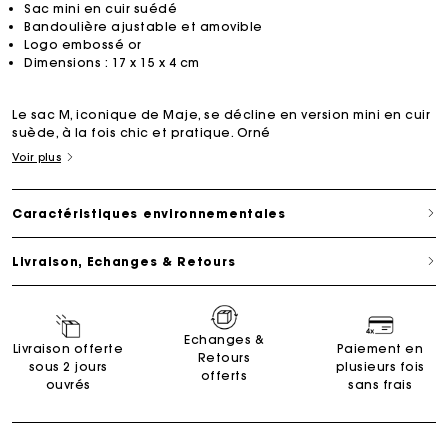
Sac mini en cuir suédé
Bandoulière ajustable et amovible
Logo embossé or
Dimensions : 17 x 15 x 4 cm
Le sac M, iconique de Maje, se décline en version mini en cuir
suède, à la fois chic et pratique. Orné
Voir plus
Caractéristiques environnementales
Livraison, Echanges & Retours
Echanges &
Livraison offerte
Paiement en
Retours
sous 2 jours
plusieurs fois
offerts
ouvrés
sans frais