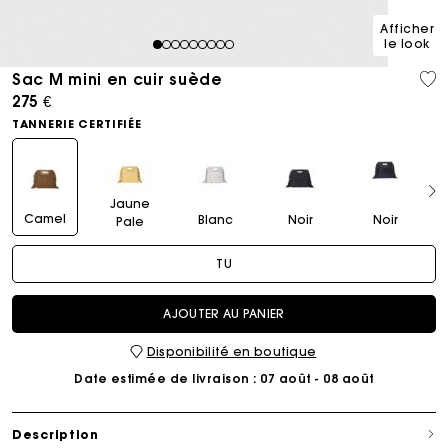
Afficher
le look
1
2
3
4
5
6
7
8
9
Sac M mini en cuir suède
275 €
TANNERIE CERTIFIÉE
Jaune
Camel
Blanc
Noir
Noir
Pale
TU
AJOUTER AU PANIER
Disponibilité en boutique
Date estimée de livraison
: 07 août - 08 août
Description