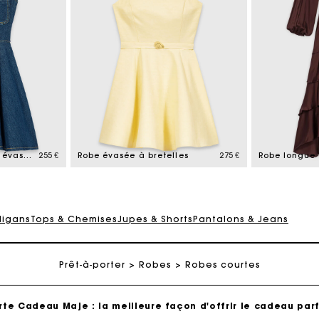
rte Cadeau Maje : la meilleure façon d'offrir le cadeau parf
Livraison à domicile offerte sous 2 jours ouvrés
Robe courte en denim évasée
255 €
Robe évasée à bretelles
275 €
Robe longue 
Paiement en plusieurs fois sans frais
digans
Tops & Chemises
Jupes & Shorts
Pantalons & Jeans
Echanges & Retours offerts
Prêt-à-porter
Suivi de commande
Robes
Robes courtes
rte Cadeau Maje : la meilleure façon d'offrir le cadeau parf