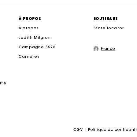
Livraison à domicile offerte sous 2 jours ouvrés
À PROPOS
BOUTIQUES
À propos
Paiement en plusieurs fois sans frais
Store locator
Judith Milgrom
Echanges & Retours offerts
Campagne SS26
France
Carrières
Suivi de commande
rte Cadeau Maje : la meilleure façon d'offrir le cadeau parf
ité
Politique de confidenti
CGV