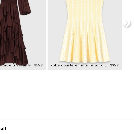
ait
fluide à volants
355 €
Robe courte en maille jacquard
295 €
Pan
ait