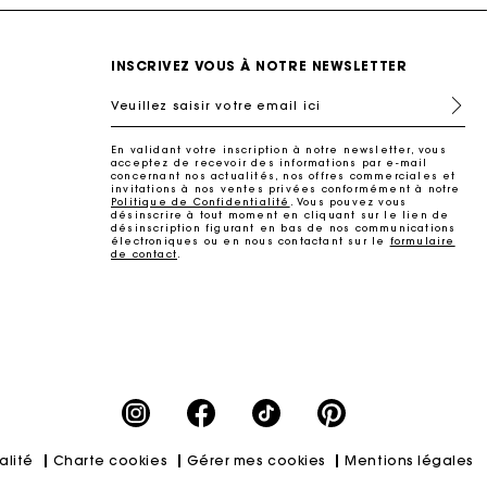
INSCRIVEZ VOUS À NOTRE NEWSLETTER
Veuillez saisir votre email ici
En validant votre inscription à notre newsletter, vous
acceptez de recevoir des informations par e-mail
concernant nos actualités, nos offres commerciales et
invitations à nos ventes privées conformément à notre
Politique de Confidentialité
. Vous pouvez vous
désinscrire à tout moment en cliquant sur le lien de
désinscription figurant en bas de nos communications
électroniques ou en nous contactant sur le
formulaire
de contact
.
ait
alité
Charte cookies
Gérer mes cookies
Mentions légales