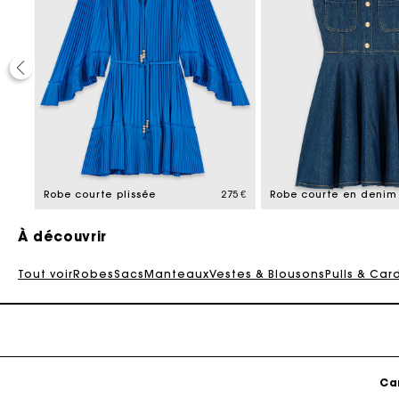
Ca
295 €
Robe courte plissée
275 €
À découvrir
Tout voir
Robes
Sacs
Manteaux
Vestes & Blousons
Pulls & Car
Ca