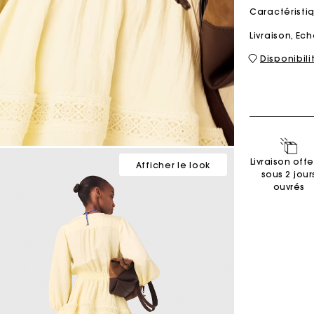
Caractérist
Livraison, E
Sacs M
Sacs Milpli
Disponibil
Seconde M
Chaussur
Découvri
Découvri
Livraison offe
Afficher le look
sous 2 jour
ouvrés