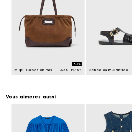
-50%
Price reduced from
to
Milpli Cabas en mix cuir & suède
395 €
197.5 €
Sandales multibrides en cuir
Vous aimerez aussi