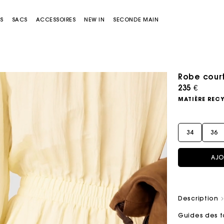
S
SACS
ACCESSOIRES
NEW IN
SECONDE MAIN
Robe court
235 €
MATIÈRE REC
34
36
AJO
Sacs Miss M
Sacs Miss M Pouch
Description
Guides des t