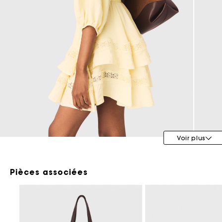
Maje x Blanca Miró
Voir plus
Pièces associées