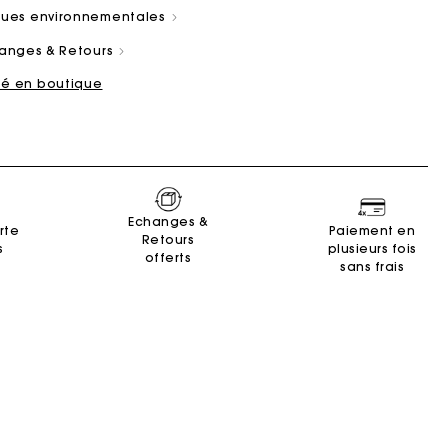
iques environnementales
changes & Retours
ité en boutique
ain
es
Summer Suitcase
Sacs Miss M
Robes
Nos engagements
Accessoires
r
r
Découvrir
Découvrir
Découvrir
Découvrir
Découvrir
Echanges &
rte
Paiement en
Retours
s
plusieurs fois
offerts
sans frais