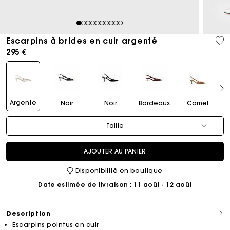
1
2
3
4
5
6
7
8
9
10
Escarpins à brides en cuir argenté
295 €
Argente
Noir
Noir
Bordeaux
Camel
Taille
AJOUTER AU PANIER
Disponibilité en boutique
Date estimée de livraison
: 11 août - 12 août
Description
Escarpins pointus en cuir