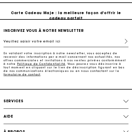
Carte Cadeau Maje : la meilleure façon d'offrir le
cadeau parfait
Livraison à domicile offerte sous 2 jours ouvrés
INSCRIVEZ VOUS À NOTRE NEWSLETTER
Veuillez saisir votre email ici
Paiement en plusieurs fois sans frais
En validant votre inscription à notre newsletter, vous acceptez de
recevoir des informations par e-mail concernant nos actualités, nos
offres commerciales et invitations à nos ventes privées conformément
Echanges & Retours offerts
à notre
Politique de Confidentialité
. Vous pouvez vous désinscrire à
tout moment en cliquant sur le lien de désinscription figurant en bas
de nos communications électroniques ou en nous contactant sur le
formulaire de contact
.
Suivi de commande
Carte Cadeau Maje : la meilleure façon d'offrir le
cadeau parfait
SERVICES
AIDE
À PROPOS