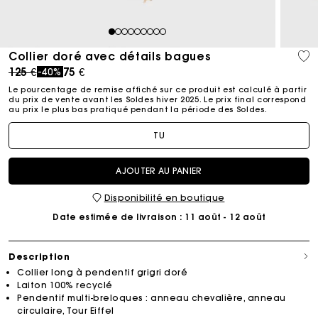
1
2
3
4
5
6
7
8
9
Collier doré avec détails bagues
Price reduced from
to
125 €
75 €
-40%
Le pourcentage de remise affiché sur ce produit est calculé à partir
du prix de vente avant les Soldes hiver 2025. Le prix final correspond
au prix le plus bas pratiqué pendant la période des Soldes.​
TU
AJOUTER AU PANIER
Disponibilité en boutique
Date estimée de livraison
: 11 août - 12 août
Description
Collier long à pendentif grigri doré
Laiton 100% recyclé
Pendentif multi-breloques : anneau chevalière, anneau
circulaire, Tour Eiffel