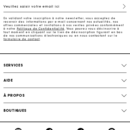
Veuillez saisir votre email ici
Paiement en plusieurs fois sans frais
En validant votre inscription à notre newsletter, vous acceptez de
recevoir des informations par e-mail concernant nos actualités, nos
offres commerciales et invitations à nos ventes privées conformément
Echanges & Retours offerts
à notre
Politique de Confidentialité
. Vous pouvez vous désinscrire à
tout moment en cliquant sur le lien de désinscription figurant en bas
de nos communications électroniques ou en nous contactant sur le
formulaire de contact
.
Suivi de commande
Carte Cadeau Maje : la meilleure façon d'offrir le
cadeau parfait
SERVICES
AIDE
À PROPOS
BOUTIQUES