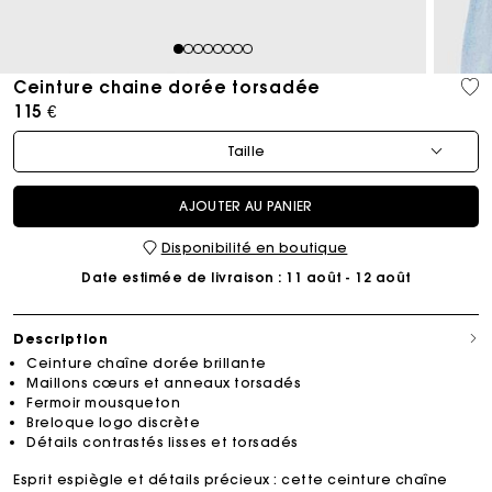
1
2
3
4
5
6
7
8
Ceinture chaine dorée torsadée
115 €
Taille
AJOUTER AU PANIER
Disponibilité en boutique
Date estimée de livraison
: 11 août - 12 août
Description
Ceinture chaîne dorée brillante
Maillons cœurs et anneaux torsadés
Fermoir mousqueton
Breloque logo discrète
Détails contrastés lisses et torsadés
Esprit espiègle et détails précieux : cette ceinture chaîne