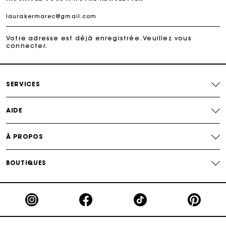
Paiement en plusieurs fois sans frais
Votre adresse est déjà enregistrée. Veuillez vous
connecter.
Echanges & Retours offerts
Suivi de commande
SERVICES
Carte Cadeau Maje : la meilleure façon d'offrir le
AIDE
cadeau parfait
À PROPOS
BOUTIQUES