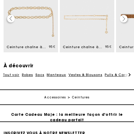
Carte Cadeau Maje : la meilleure façon d'offrir le
cadeau parfait
ced from
95 €
95 €
Ceinture chaîne à maillons dorés
Ceinture chaîne à logo clover
Livraison à domicile offerte sous 2 jours ouvrés
À découvrir
Paiement en plusieurs fois sans frais
Tout voir
Robes
Sacs
Manteaux
Vestes & Blousons
Pulls & Cardig
Echanges & Retours offerts
Accessoires
Ceintures
Suivi de commande
Carte Cadeau Maje : la meilleure façon d'offrir le
cadeau parfait
Livraison à domicile offerte sous 2 jours ouvrés
INSCRIVEZ VOUS À NOTRE NEWSLETTER