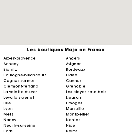
Les boutiques Maje en France
aix-en-provence
angers
annecy
avignon
biarritz
bordeaux
boulogne-billancourt
caen
cagnes-sur-mer
cannes
clermont-ferrand
grenoble
la valette-du-var
les clayes-sous-bois
levallois-perret
lieusant
lille
limoges
lyon
marseille
metz
montpellier
nancy
nantes
neuilly-sur-seine
nice
paris
reims