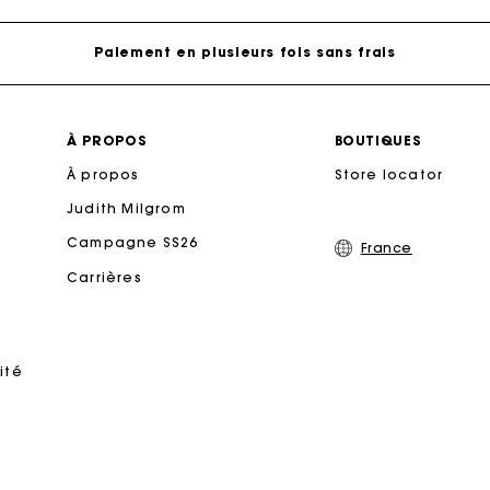
Paiement en plusieurs fois sans frais
Echanges & Retours offerts
À PROPOS
BOUTIQUES
À propos
Suivi de commande
Store locator
Judith Milgrom
rte Cadeau Maje : la meilleure façon d'offrir le cadeau parf
Campagne SS26
France
Carrières
Livraison à domicile offerte sous 2 jours ouvrés
Paiement en plusieurs fois sans frais
ité
Echanges & Retours offerts
Suivi de commande