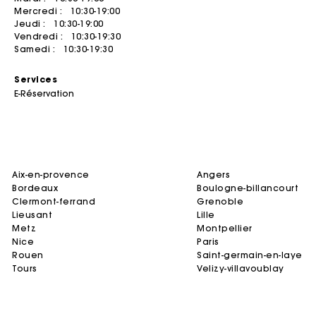
Mercredi :
10:30-19:00
Robes d'été
Ceintures
ACCESSOIRES
Manteaux
Combinaisons
Jeudi :
10:30-19:00
Vendredi :
10:30-19:30
Sacs
Robes imprimées
Bijoux
T-Shirts
Sacs
Samedi :
10:30-19:30
Chaussures
Robes en tweed
Petite maroquinerie
DÉCOUVRIR
Combinaisons
Services
Ceintures
Robes de seconde main
Accessoires de cérémonie
Acheter
Tailleurs & Ensembles
E-Réservation
NEW
Autres accessoires
Lunettes de soleil
Vendre
Tout voir
NOS ENGAGEMENTS
Tout voir
Casquettes & Bobs
Service de réparation
Tout voir
CÉRÉMONIE
aix-en-provence
angers
Les engagements Maje
Inspiration cérémonie
bordeaux
boulogne-billancourt
clermont-ferrand
grenoble
Toutes les tenues de cérémonie
lieusant
lille
metz
montpellier
Tenues d'invitée
nice
paris
rouen
saint-germain-en-laye
Tenues de mariée
tours
velizy-villavoublay
Ca
SÉLECTIONS
NEW
Cette semaine