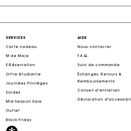
Maje x Blanca Miró
SERVICES
AIDE
Carte cadeau
Nous contacter
M de Maje
F.A.Q.
Ca
E-Réservation
Suivi de commande
Offre étudiante
Échanges, Retours &
Remboursements
Journées Privilèges
Conseil d'entretien
Soldes
Déclaration d'accessibil
Mid-Season Sale
Outlet
Black Friday