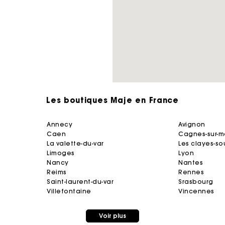
Sacs M
Sacs Milpli
Seconde M
Chaussur
Les boutiques Maje en France
Découvri
Découvri
annecy
avignon
caen
cagnes-sur-m
la valette-du-var
les clayes-so
limoges
lyon
nancy
nantes
reims
rennes
saint-laurent-du-var
srasbourg
villefontaine
vincennes
rte Cadeau Maje : la meilleure façon d'offrir le cadeau parf
Voir plus
Livraison à domicile offerte sous 2 jours ouvrés