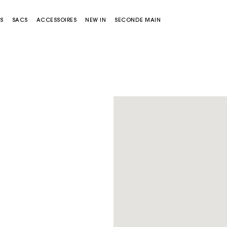
S
SACS
ACCESSOIRES
NEW IN
SECONDE MAIN
Sacs Miss M
Sacs Miss M Pouch