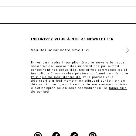
INSCRIVEZ VOUS À NOTRE NEWSLETTER
Veuillez saisir votre email ici
En validant votre inscription à notre newsletter, vous
ait
acceptez de recevoir des informations par e-mail
concernant nos actualités, nos offres commerciales et
invitations à nos ventes privées conformément à notre
Politique de Confidentialité
. Vous pouvez vous
désinscrire à tout moment en cliquant sur le lien de
désinscription figurant en bas de nos communications
électroniques ou en nous contactant sur le
formulaire
de contact
.