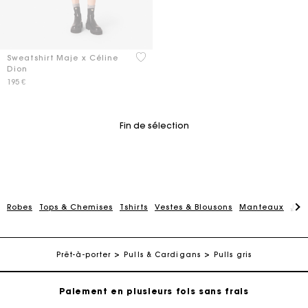
5 out of 5 Customer Rating
Sweatshirt Maje x Céline
Dion
195 €
Fin de sélection
Robes
Tops & Chemises
Tshirts
Vestes & Blousons
Manteaux
Jup
Carte Cadeau Maje : la meilleure façon d'offrir le
cadeau parfait
Livraison à domicile offerte sous 2 jours ouvrés
Prêt-à-porter
Pulls & Cardigans
Pulls gris
Paiement en plusieurs fois sans frais