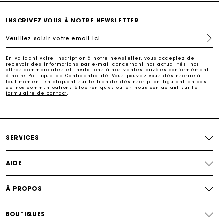
Echanges & Retours offerts
INSCRIVEZ VOUS À NOTRE NEWSLETTER
Veuillez saisir votre email ici
Suivi de commande
En validant votre inscription à notre newsletter, vous acceptez de
recevoir des informations par e-mail concernant nos actualités, nos
Carte Cadeau Maje : la meilleure façon d'offrir le
offres commerciales et invitations à nos ventes privées conformément
cadeau parfait
à notre
Politique de Confidentialité
. Vous pouvez vous désinscrire à
tout moment en cliquant sur le lien de désinscription figurant en bas
de nos communications électroniques ou en nous contactant sur le
formulaire de contact
.
Livraison à domicile offerte sous 2 jours ouvrés
Paiement en plusieurs fois sans frais
SERVICES
Echanges & Retours offerts
AIDE
Suivi de commande
À PROPOS
Carte Cadeau Maje : la meilleure façon d'offrir le
cadeau parfait
BOUTIQUES