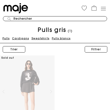
Rechercher
Pulls gris
(1)
Pulls
Cardigans
Sweatshirts
Pulls blancs
Trier
Filtrer
Sold out