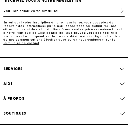
INSCRIVEZ VOUS À NOTRE NEWSLETTER
Livraison à domicile offerte sous 2 jours ouvrés
Veuillez saisir votre email ici
Paiement en plusieurs fois sans frais
En validant votre inscription à notre newsletter, vous acceptez de
recevoir des informations par e-mail concernant nos actualités, nos
offres commerciales et invitations à nos ventes privées conformément
à notre
Politique de Confidentialité
. Vous pouvez vous désinscrire à
Echanges & Retours offerts
tout moment en cliquant sur le lien de désinscription figurant en bas
de nos communications électroniques ou en nous contactant sur le
formulaire de contact
.
Suivi de commande
Carte Cadeau Maje : la meilleure façon d'offrir le
SERVICES
cadeau parfait
AIDE
À PROPOS
BOUTIQUES