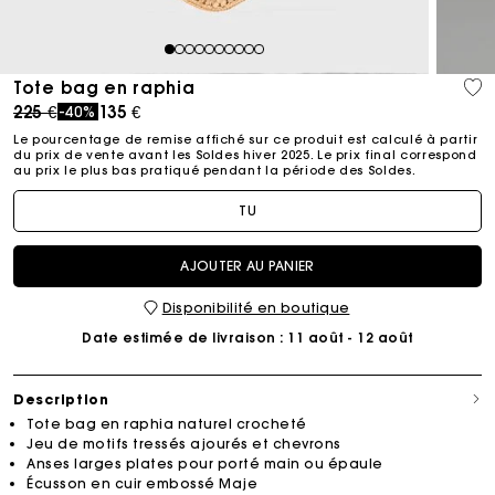
1
2
3
4
5
6
7
8
9
10
Tote bag en raphia
Price reduced from
to
225 €
135 €
-40%
Le pourcentage de remise affiché sur ce produit est calculé à partir
du prix de vente avant les Soldes hiver 2025. Le prix final correspond
au prix le plus bas pratiqué pendant la période des Soldes.​
TU
AJOUTER AU PANIER
Disponibilité en boutique
Date estimée de livraison
: 11 août - 12 août
Description
Tote bag en raphia naturel crocheté
Jeu de motifs tressés ajourés et chevrons
Anses larges plates pour porté main ou épaule
Écusson en cuir embossé Maje