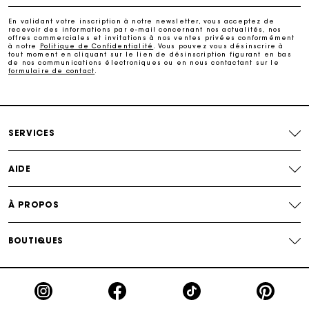
Paiement en plusieurs fois sans frais
En validant votre inscription à notre newsletter, vous acceptez de
recevoir des informations par e-mail concernant nos actualités, nos
offres commerciales et invitations à nos ventes privées conformément
Echanges & Retours offerts
à notre
Politique de Confidentialité
. Vous pouvez vous désinscrire à
tout moment en cliquant sur le lien de désinscription figurant en bas
de nos communications électroniques ou en nous contactant sur le
formulaire de contact
.
Suivi de commande
Carte Cadeau Maje : la meilleure façon d'offrir le
cadeau parfait
SERVICES
AIDE
À PROPOS
BOUTIQUES