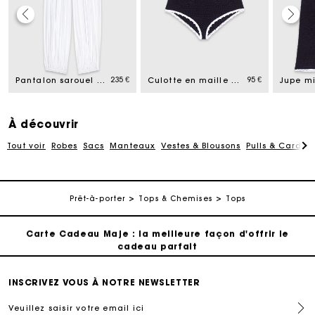
Carte Cadeau Maje : la meilleure façon d'offrir le
cadeau parfait
235 €
95 €
Livraison à domicile offerte sous 2 jours ouvrés
Pantalon sarouel en coton
Culotte en maille avec crochet
Paiement en plusieurs fois sans frais
À découvrir
Tout voir
Robes
Sacs
Manteaux
Vestes & Blousons
Pulls & Cardig
Echanges & Retours offerts
Suivi de commande
Prêt-à-porter
Tops & Chemises
Tops
Carte Cadeau Maje : la meilleure façon d'offrir le
cadeau parfait
Livraison à domicile offerte sous 2 jours ouvrés
INSCRIVEZ VOUS À NOTRE NEWSLETTER
Veuillez saisir votre email ici