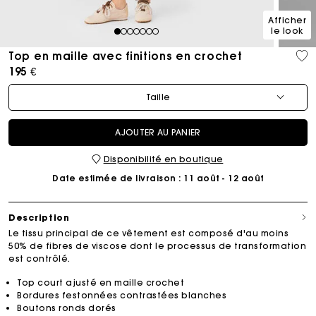
Afficher
le look
1
2
3
4
5
6
7
Top en maille avec finitions en crochet
195 €
Taille
AJOUTER AU PANIER
Disponibilité en boutique
Date estimée de livraison
: 11 août - 12 août
Description
Le tissu principal de ce vêtement est composé d'au moins
50% de fibres de viscose dont le processus de transformation
est contrôlé.
Top court ajusté en maille crochet
Bordures festonnées contrastées blanches
Boutons ronds dorés