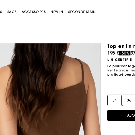
S
SACS
ACCESSOIRES
NEW IN
SECONDE MAIN
Top en lin
Price redu
to
195 €
97
-50%
LIN CERTIFIÉ
Le pourcentage
vente avant les
pratiqué penda
Sacs Miss M
Sacs Miss M Pouch
34
36
AJO