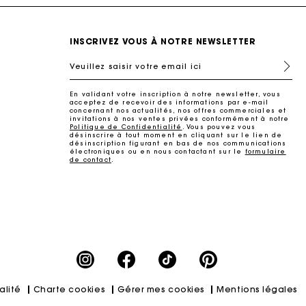
INSCRIVEZ VOUS À NOTRE NEWSLETTER
Veuillez saisir votre email ici
En validant votre inscription à notre newsletter, vous
acceptez de recevoir des informations par e-mail
concernant nos actualités, nos offres commerciales et
invitations à nos ventes privées conformément à notre
Politique de Confidentialité
. Vous pouvez vous
désinscrire à tout moment en cliquant sur le lien de
désinscription figurant en bas de nos communications
électroniques ou en nous contactant sur le
formulaire
de contact
.
ait
alité
Charte cookies
Gérer mes cookies
Mentions légales