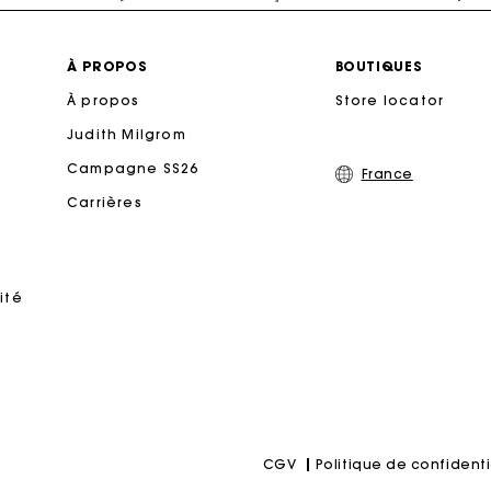
Livraison à domicile offerte sous 2 jours ouvrés
À PROPOS
BOUTIQUES
À propos
Store locator
Paiement en plusieurs fois sans frais
Judith Milgrom
Echanges & Retours offerts
Campagne SS26
France
Carrières
Suivi de commande
rte Cadeau Maje : la meilleure façon d'offrir le cadeau parf
ité
Politique de confidenti
CGV