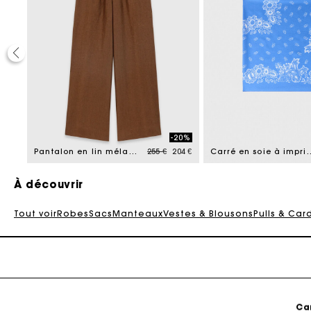
Ca
-20%
Price reduced from
to
135 €
Pantalon en lin mélangé
255 €
204 €
Carré en soie à im
À découvrir
Tout voir
Robes
Sacs
Manteaux
Vestes & Blousons
Pulls & Car
Ca