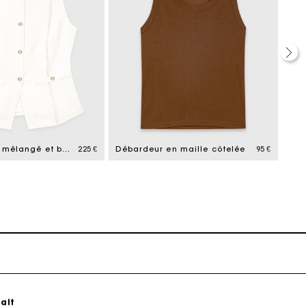
ait
Veston en lin mélangé et broderie
225 €
Débardeur en maille côtelée
95 €
ait