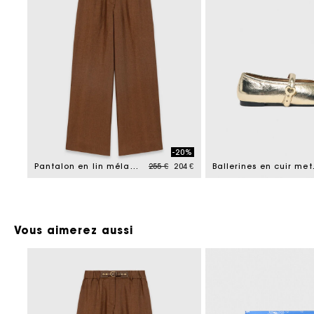
-20%
Price reduced from
to
Pantalon en lin mélangé
255 €
204 €
Balle
Vous aimerez aussi