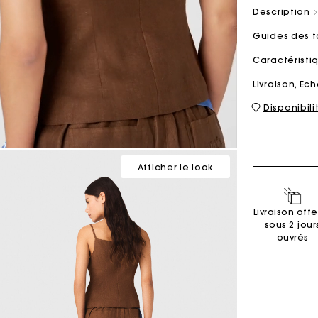
Description
Guides des t
Sacs M
Sacs Milpli
Caractérist
Livraison, E
Disponibil
Seconde M
Chaussur
Découvri
Découvri
Afficher le look
Livraison offe
sous 2 jour
ouvrés