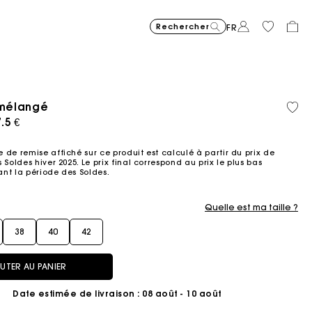
Rechercher
FR
 mélangé
Matière
Coton
Price reduced from
Price reduced fro
Price r
Robe courte en maille jacqu
295
Robe longue fluide imprimée
355
Sac Miss M mini 
345
Milpli Gazette en
325
Chemise
225
Jean ba
215
recyclée
biolog
ced from
.5 €
to
to
to
€
€
€
€
€
€
-40%
-50%
-20%
177
172.5
180
€
€
€
 de remise affiché sur ce produit est calculé à partir du prix de
 Soldes hiver 2025. Le prix final correspond au prix le plus bas
nt la période des Soldes.​
Quelle est ma taille ?
38
40
42
UTER AU PANIER
Date estimée de livraison
: 08 août - 10 août