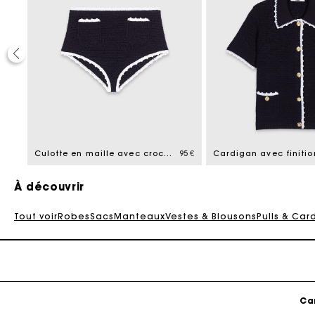
Ca
245 €
Culotte en maille avec crochet
95 €
À découvrir
Tout voir
Robes
Sacs
Manteaux
Vestes & Blousons
Pulls & Car
Ca