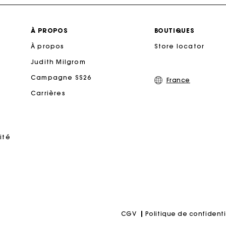
Livraison à domicile offerte sous 2 jours ouvrés
À PROPOS
BOUTIQUES
À propos
Paiement en plusieurs fois sans frais
Store locator
Judith Milgrom
Echanges & Retours offerts
Campagne SS26
France
Carrières
Suivi de commande
rte Cadeau Maje : la meilleure façon d'offrir le cadeau parf
ité
Politique de confidenti
CGV