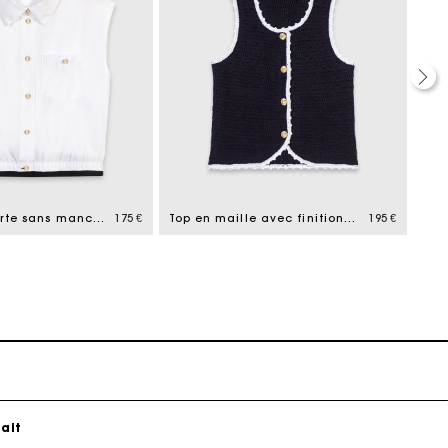
ait
Chemise courte sans manches
175 €
Top en maille avec finitions en crochet
195 €
T-s
ait