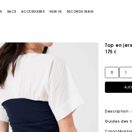
S
SACS
ACCESSOIRES
NEW IN
SECONDE MAIN
Top en jer
175 €
0
1
AJO
Sacs Miss M
Sacs Miss M Pouch
Description
Guides des t
Caractérist