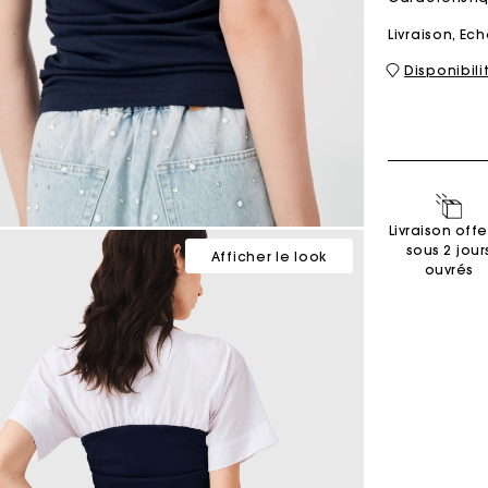
Livraison, E
Disponibil
Sacs M
Sacs Milpli
Seconde M
Chaussur
Livraison offe
Découvri
Découvri
sous 2 jour
Afficher le look
ouvrés