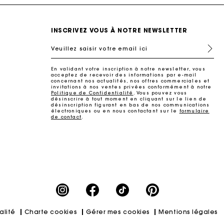
INSCRIVEZ VOUS À NOTRE NEWSLETTER
Veuillez saisir votre email ici
En validant votre inscription à notre newsletter, vous
acceptez de recevoir des informations par e-mail
concernant nos actualités, nos offres commerciales et
invitations à nos ventes privées conformément à notre
Politique de Confidentialité
. Vous pouvez vous
désinscrire à tout moment en cliquant sur le lien de
désinscription figurant en bas de nos communications
électroniques ou en nous contactant sur le
formulaire
de contact
.
ait
alité
Charte cookies
Gérer mes cookies
Mentions légales