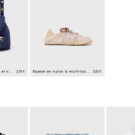
Mini sac à dos en cuir et nylon
275 €
Basket en nylon à multi-lacets
225 €