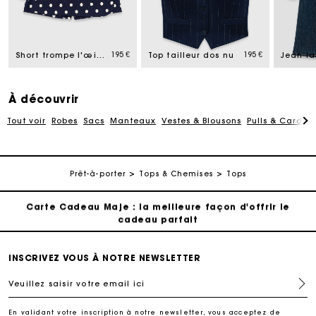
Carte Cadeau Maje : la meilleure façon d'offrir le
cadeau parfait
Livraison à domicile offerte sous 2 jours ouvrés
195 €
195 €
Short trompe l'œil en lin mélangé
Top tailleur dos nu
Paiement en plusieurs fois sans frais
À découvrir
Tout voir
Robes
Sacs
Manteaux
Vestes & Blousons
Pulls & Cardig
Echanges & Retours offerts
Suivi de commande
Prêt-à-porter
Tops & Chemises
Tops
Carte Cadeau Maje : la meilleure façon d'offrir le
cadeau parfait
Livraison à domicile offerte sous 2 jours ouvrés
INSCRIVEZ VOUS À NOTRE NEWSLETTER
Veuillez saisir votre email ici
Paiement en plusieurs fois sans frais
En validant votre inscription à notre newsletter, vous acceptez de