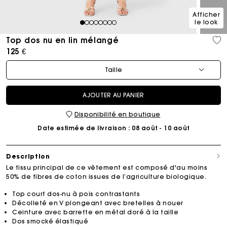
Afficher
le look
1
2
3
4
5
6
7
8
Top dos nu en lin mélangé
125 €
Taille
AJOUTER AU PANIER
Disponibilité en boutique
Date estimée de livraison
: 08 août - 10 août
Description
Le tissu principal de ce vêtement est composé d'au moins
50% de fibres de coton issues de l’agriculture biologique.
Top court dos-nu à pois contrastants
Décolleté en V plongeant avec bretelles à nouer
Ceinture avec barrette en métal doré à la taille
Dos smocké élastiqué