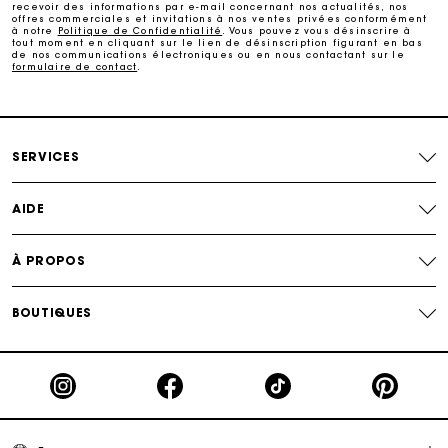
recevoir des informations par e-mail concernant nos actualités, nos
Echanges & Retours offerts
offres commerciales et invitations à nos ventes privées conformément
à notre
Politique de Confidentialité
. Vous pouvez vous désinscrire à
tout moment en cliquant sur le lien de désinscription figurant en bas
de nos communications électroniques ou en nous contactant sur le
formulaire de contact
.
Suivi de commande
Carte Cadeau Maje : la meilleure façon d'offrir le
cadeau parfait
SERVICES
AIDE
À PROPOS
BOUTIQUES