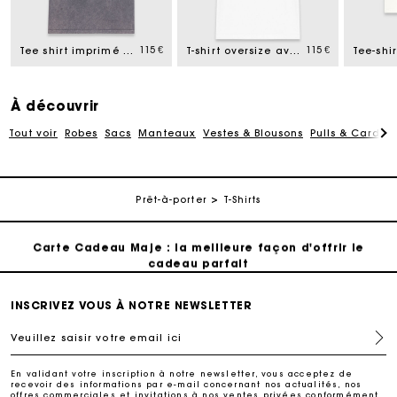
cadeau parfait
115 €
115 €
Tee shirt imprimé cheval
T-shirt oversize avec imprimé
Livraison à domicile offerte sous 2 jours ouvrés
Paiement en plusieurs fois sans frais
À découvrir
Tout voir
Robes
Sacs
Manteaux
Vestes & Blousons
Pulls & Cardig
Echanges & Retours offerts
Prêt-à-porter
T-Shirts
Suivi de commande
Carte Cadeau Maje : la meilleure façon d'offrir le
cadeau parfait
Livraison à domicile offerte sous 2 jours ouvrés
INSCRIVEZ VOUS À NOTRE NEWSLETTER
Veuillez saisir votre email ici
Paiement en plusieurs fois sans frais
En validant votre inscription à notre newsletter, vous acceptez de
recevoir des informations par e-mail concernant nos actualités, nos
offres commerciales et invitations à nos ventes privées conformément