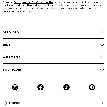
Echanges & Retours offerts
à notre
Politique de Confidentialité
. Vous pouvez vous désinscrire à
tout moment en cliquant sur le lien de désinscription figurant en bas
de nos communications électroniques ou en nous contactant sur le
formulaire de contact
.
Suivi de commande
Carte Cadeau Maje : la meilleure façon d'offrir le
cadeau parfait
SERVICES
AIDE
À PROPOS
BOUTIQUES
France