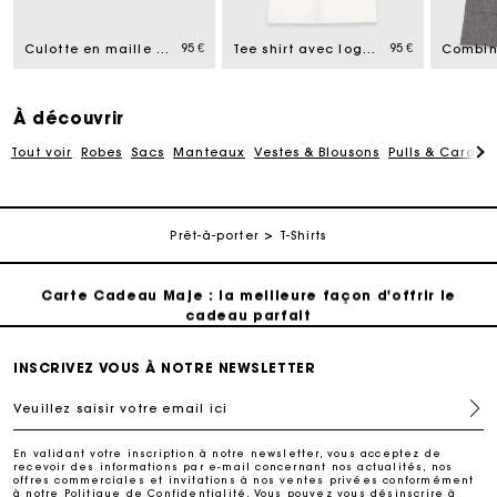
95 €
95 €
Culotte en maille avec crochet
Tee shirt avec logo Paris brodé
Livraison à domicile offerte sous 2 jours ouvrés
Paiement en plusieurs fois sans frais
À découvrir
Tout voir
Robes
Sacs
Manteaux
Vestes & Blousons
Pulls & Cardig
Echanges & Retours offerts
Prêt-à-porter
T-Shirts
Suivi de commande
Carte Cadeau Maje : la meilleure façon d'offrir le
cadeau parfait
Livraison à domicile offerte sous 2 jours ouvrés
INSCRIVEZ VOUS À NOTRE NEWSLETTER
Veuillez saisir votre email ici
Paiement en plusieurs fois sans frais
En validant votre inscription à notre newsletter, vous acceptez de
recevoir des informations par e-mail concernant nos actualités, nos
offres commerciales et invitations à nos ventes privées conformément
Echanges & Retours offerts
à notre
Politique de Confidentialité
. Vous pouvez vous désinscrire à