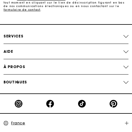
tout moment en cliquant sur le lien de désinscription figurant en bas
de nos communications électroniques ou en nous contactant sur le
formulaire de contact
.
Suivi de commande
Carte Cadeau Maje : la meilleure façon d'offrir le
cadeau parfait
SERVICES
AIDE
À PROPOS
BOUTIQUES
France