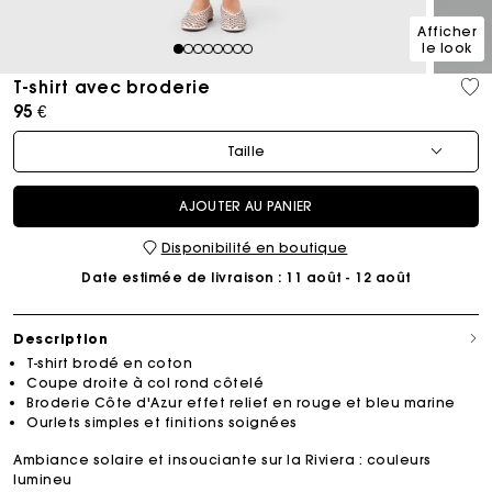
Afficher
le look
1
2
3
4
5
6
7
8
T-shirt avec broderie
95 €
Taille
AJOUTER AU PANIER
Disponibilité en boutique
Date estimée de livraison
: 11 août - 12 août
Description
T-shirt brodé en coton
Coupe droite à col rond côtelé
Broderie Côte d'Azur effet relief en rouge et bleu marine
Ourlets simples et finitions soignées
Ambiance solaire et insouciante sur la Riviera : couleurs
lumineu