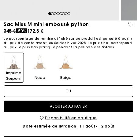
1
2
3
4
5
6
7
8
Sac Miss M mini embossé python
Price reduced from
to
345 €
172.5 €
-50%
Le pourcentage de remise affiché sur ce produit est calculé à partir
du prix de vente avant les Soldes hiver 2025. Le prix final correspond
au prix le plus bas pratiqué pendant la période des Soldes.​
Imprime
Nude
Beige
Serpent
naturel
TU
AJOUTER AU PANIER
Disponibilité en boutique
Date estimée de livraison
: 11 août - 12 août