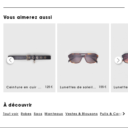
Vous aimerez aussi
Carte Cadeau Maje : la meilleure façon d'offrir le
cadeau parfait
125 €
155 €
Ceinture en cuir à boucle Miss M
Lunettes de soleil pilote
Livraison à domicile offerte sous 2 jours ouvrés
À découvrir
Paiement en plusieurs fois sans frais
Tout voir
Robes
Sacs
Manteaux
Vestes & Blousons
Pulls & Cardig
Echanges & Retours offerts