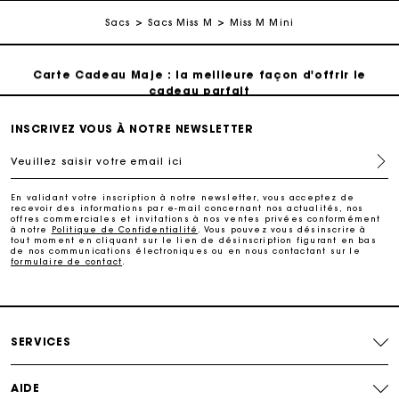
Sacs
Sacs Miss M
Miss M Mini
Suivi de commande
Carte Cadeau Maje : la meilleure façon d'offrir le
cadeau parfait
Livraison à domicile offerte sous 2 jours ouvrés
INSCRIVEZ VOUS À NOTRE NEWSLETTER
Veuillez saisir votre email ici
Paiement en plusieurs fois sans frais
En validant votre inscription à notre newsletter, vous acceptez de
recevoir des informations par e-mail concernant nos actualités, nos
offres commerciales et invitations à nos ventes privées conformément
Echanges & Retours offerts
à notre
Politique de Confidentialité
. Vous pouvez vous désinscrire à
tout moment en cliquant sur le lien de désinscription figurant en bas
de nos communications électroniques ou en nous contactant sur le
formulaire de contact
.
Suivi de commande
Carte Cadeau Maje : la meilleure façon d'offrir le
cadeau parfait
SERVICES
AIDE