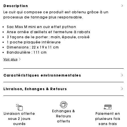
Description
Le cuir qui compose ce produit est obtenu grâce à un
processus de tannage plus responsable.
Sac Miss M mini en cuir effet python
Anse ornée d’œillets et fermeture à rabats
3 façons de le porter : main, épaule, croisé
1 poche plaquée intérieure
Dimensions : 22 x 19 x 11 cm
Bandoulière : 111 cm
Voir plus
Caractéristiques environnementales
Livraison, Echanges & Retours
Echanges &
Livraison offerte
Paiement en
Retours
sous 2 jours
plusieurs fois
offerts
ouvrés
sans frais