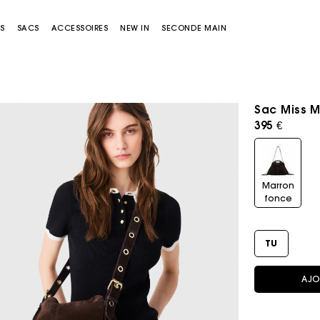
S
SACS
ACCESSOIRES
NEW IN
SECONDE MAIN
Sac Miss 
395 €
Marron
fonce
Sacs Miss M
Sacs Miss M Pouch
TU
AJO