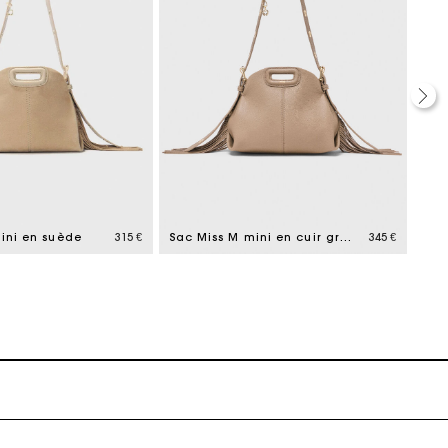
ait
ini en suède
315 €
Sac Miss M mini en cuir grainé
345 €