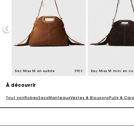
Ca
295 €
Sac Miss M en suède
395 €
À découvrir
Tout voir
Robes
Sacs
Manteaux
Vestes & Blousons
Pulls & Car