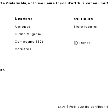
rte Cadeau Maje : la meilleure façon d'offrir le cadeau parf
Livraison à domicile offerte sous 2 jours ouvrés
À PROPOS
BOUTIQUES
À propos
Store locator
Paiement en plusieurs fois sans frais
Judith Milgrom
Echanges & Retours offerts
Campagne SS26
France
Carrières
Suivi de commande
rte Cadeau Maje : la meilleure façon d'offrir le cadeau parf
ité
Politique de confidenti
CGV