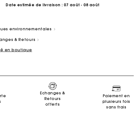
Date estimée de livraison
: 07 août - 08 août
iques environnementales
changes & Retours
ité en boutique
ain
es
Summer Suitcase
Sacs Miss M
Robes
Nos engagements
Accessoires
r
r
Découvrir
Découvrir
Découvrir
Découvrir
Découvrir
Echanges &
rte
Paiement en
Retours
s
plusieurs fois
offerts
sans frais