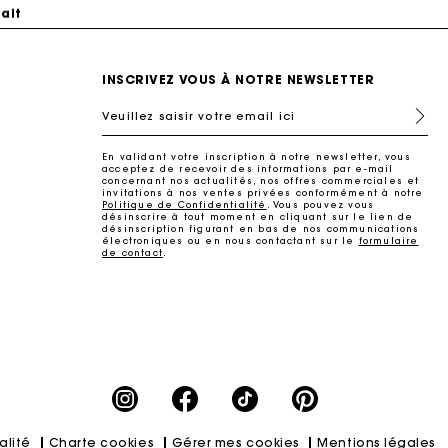
ait
INSCRIVEZ VOUS À NOTRE NEWSLETTER
Veuillez saisir votre email ici
En validant votre inscription à notre newsletter, vous
acceptez de recevoir des informations par e-mail
concernant nos actualités, nos offres commerciales et
invitations à nos ventes privées conformément à notre
Politique de Confidentialité
. Vous pouvez vous
désinscrire à tout moment en cliquant sur le lien de
désinscription figurant en bas de nos communications
électroniques ou en nous contactant sur le
formulaire
de contact
.
ait
alité
Charte cookies
Gérer mes cookies
Mentions légales