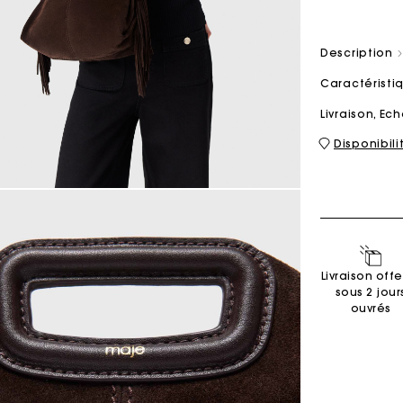
Description
Sacs M
Sacs Milpli
Caractérist
Livraison, E
Disponibil
Seconde M
Chaussur
Découvri
Découvri
Livraison offe
sous 2 jour
ouvrés